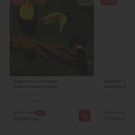
-44 %
-45 %
40х40
Картина по номерам -
Картина по н
Экзотические птицы
симфония ©Am
de Oude
Есть в наличии
Есть в наличии
Артикул:
KHO4337
Артикул:
KHO321
297,00
грн
327,00
грн
-44 %
-45 
165,00
грн
179,00
грн