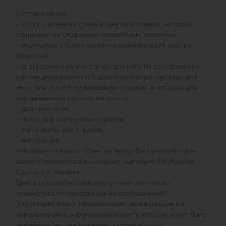
Состав набора:

- холст с клеевым слоем и цветной схемой, который 
оформлен на подрамник галерейным способом,

- акриловые стразы согласно комплектации набора 
(круглые),

- специальная ручка-стилус для работы со стразами с 
мягким держателем и 3 дополнительных насадки для 
него: для 3-х и 9-ти камешков-стразов, и насадка для 
выравнивания стразов на холсте,

- два гель-клея,

- лоток для сортировки стразов,

- зип-пакеты для стразов,

- инструкция.

Алмазная мозаика - Свет на пруду ©annasteshka для 
вашего творчества в интернет-магазине ТМ Идейка. 
Сделано в Украине.

Цвета готовой мозаики могут незначительно 
отличаться от показанных на изображении!

Характеристики и комплектация, не влияющие на 
использование и функциональность набора, могут быть 
изменены без уведомления и отличаться от 