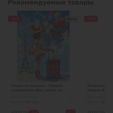
Рекомендуемые товары
-30 %
-30 %
30х40
Алмазная мозаика - Первое
Алмазная моз
путешествие ©art_selena_ua
тишина ©art_s
Есть в наличии
Есть в наличии
Артикул:
AMO8162
Артикул:
AMO81
412,00
грн
412,00
грн
-30 %
-30 