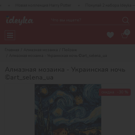
я коллекция Harry Potter
Покупай 2 набора Ideyka — получай п
0
Главная
Алмазная мозаика
Пейзаж
Алмазная мозаика - Украинская ночь ©art_selena_ua
Алмазная мозаика - Украинская ночь
©art_selena_ua
скидка
-30 %