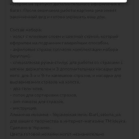
которые не требуют дополнительного оформления в 
багет. После окончания работы картина уже имеет 
законченный вид и готова украшать ваш дом.

Состав набора:

- холст с клеевым слоем и цветной схемой, который 
оформлен на подрамник галерейным способом,

- акриловые стразы согласно комплектации набора 
(круглые),

- специальная ручка-стилус для работы со стразами с 
мягким держателем и 3 дополнительных насадки для 
него: для 3-х и 9-ти камешков-стразов, и насадка для 
выравнивания стразов на холсте,

- два гель-клея,

- лоток для сортировки стразов,

- зип-пакеты для стразов,

- инструкция.

Алмазная мозаика - Украинская ночь ©art_selena_ua 
для вашего творчества в интернет-магазине ТМ Ideyka. 
Сделано в Украине.

Цвета готовой мозаики могут незначительно 