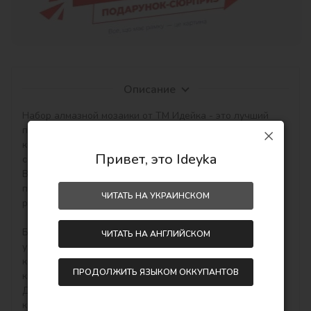
Описание
Набор алмазной мозаики от ТМ Идейка - это лучший 
подарок для близких, любимых и родных людей, 
который станет незабываемым презентом благодаря 
Привет, это Ideyka
современному дизайну сюжетов!

Выкладка картин алмазной техникой является 
прекрасным занятием для снятия стресса, медитации и 
ЧИТАТЬ НА УКРАИНСКОМ
релакса.

Благодаря эффекту 5D, картины приобретают 
ЧИТАТЬ НА АНГЛИЙСКОМ
удивительный, завораживающий объемный вид, 
который углубляется с помощью огранки каждого 
ПРОДОЛЖИТЬ ЯЗЫКОМ ОККУПАНТОВ
камешка.

Для вас ТМ Идейка подготовила самые яркие и 
красивые наборы алмазной мозаики на подрамнике, 