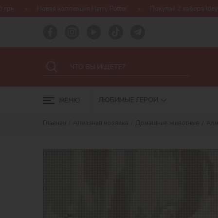
лекция Harry Potter
Покупай 2 набора Ideyka — получай подаро
ЛЮБИМЫЕ ГЕРОИ
МЕНЮ
Главная
Алмазная мозаика
Домашние животные
Алм