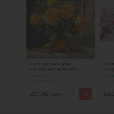
Картина по номерам -
Карт
Лепестковая нежность
саку
©art_selena_ua
Есть в наличии
Есть 
Артикул:
KHO3347
Артику
297,00
грн
532