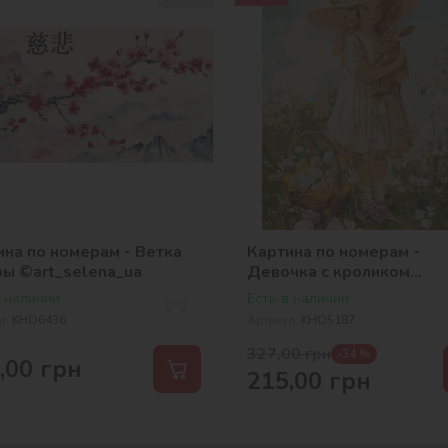
ина по номерам - Ветка
Картина по номерам -
ры ©art_selena_ua
Девочка с кроликом
©art_selena_ua
в наличии
Есть в наличии
л:
KHO6436
Артикул:
KHO5187
327,00
грн
-34 %
,00
грн
215,00
грн