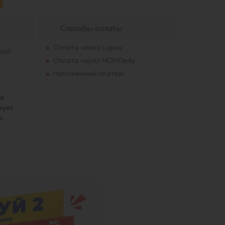
Способы оплаты
Оплата через Liqpay
вой
Оплата через MONOpay
Наложенный платеж
ля
вует
е.