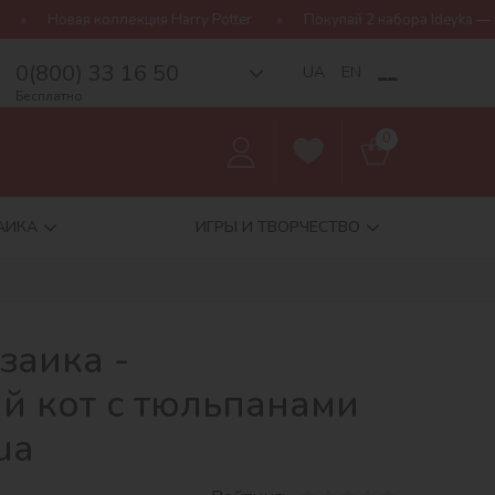
я Harry Potter
Покупай 2 набора Ideyka — получай подарок-сюр
0(800) 33 16 50
__
UA
EN
Бесплатно
0
АИКА
ИГРЫ И ТВОРЧЕСТВО
заика -
й кот с тюльпанами
ua