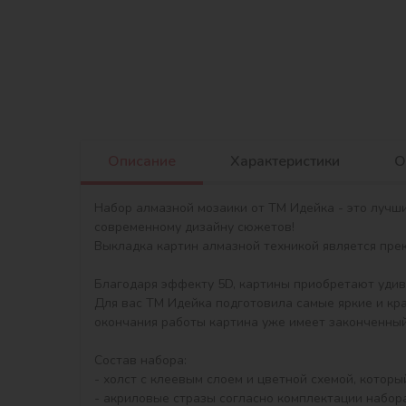
Описание
Характеристики
О
Набор алмазной мозаики от ТМ Идейка - это лучш
современному дизайну сюжетов!

Выкладка картин алмазной техникой является прекр
Благодаря эффекту 5D, картины приобретают удив
Для вас ТМ Идейка подготовила самые яркие и кр
окончания работы картина уже имеет законченный 
Состав набора:

- холст с клеевым слоем и цветной схемой, котор
- акриловые стразы согласно комплектации набора 