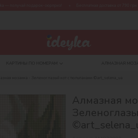
к-сюрприз!
Бесплатная доставка от 790 грн
Новая коллекци
КАРТИНЫ ПО НОМЕРАМ
АЛМАЗНАЯ МОЗ
азная мозаика - Зеленоглазый кот с тюльпанами ©art_selena_ua
Алмазная мо
Зеленоглазы
©art_selena_