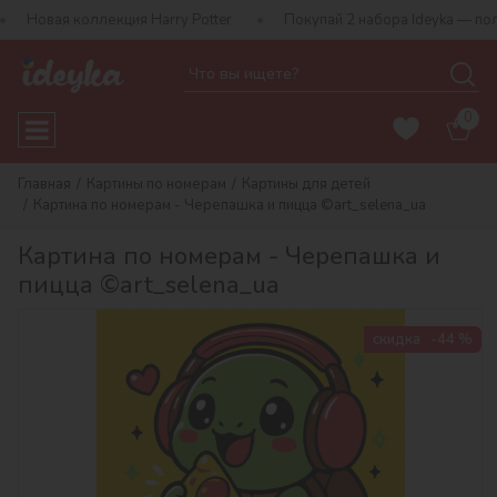
ллекция Harry Potter
Покупай 2 набора Ideyka — получай подаро
0
Главная
Картины по номерам
Картины для детей
Картина по номерам - Черепашка и пицца ©art_selena_ua
Картина по номерам - Черепашка и
пицца ©art_selena_ua
скидка
-44 %