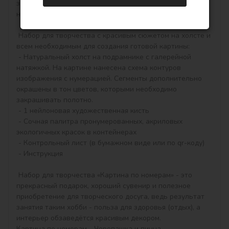
закрашивать контуры и начнёт вырисовываться 
настоящая картина.

 Набор для творчества с красивым сюжетом на холсте и 
всем необходимым для создания готовой картины:

 - Натуральный холст на подрамнике с галерейной 
натяжкой. На картине нанесена схема контуров 
изображения с нумерацией. Сегменты дополнительно 
окрашены в тон цветов, которыми необходимо 
закрашивать полотно.

 - 1 нейлоновая художественная кисть

 - Сочная палитра пронумерованных, акриловых 
экологичных красок в контейнерах

 - Контрольный лист (в бумажном виде или по qr-коду)

 - Инструкция

 Набор для творчества «Картина по номерам» - это 
прекрасный подарок, хороший сувенир и полезное 
приобретение для творческого досуга, ведь результат 
занятия таким хобби - польза для здоровья (отдых), а 
интерьер обзаведётся красивым декором.

Картина по номерам - Черепашка и пицца 