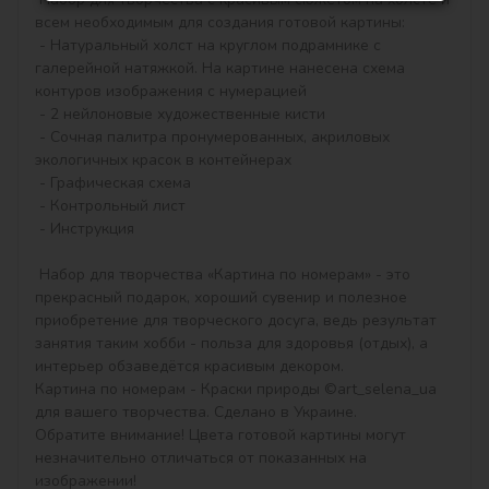
всем необходимым для создания готовой картины:

 - Натуральный холст на круглом подрамнике с 
галерейной натяжкой. На картине нанесена схема 
контуров изображения с нумерацией

 - 2 нейлоновые художественные кисти

 - Сочная палитра пронумерованных, акриловых 
экологичных красок в контейнерах

 - Графическая схема

 - Контрольный лист

 - Инструкция

 Набор для творчества «Картина по номерам» - это 
прекрасный подарок, хороший сувенир и полезное 
приобретение для творческого досуга, ведь результат 
занятия таким хобби - польза для здоровья (отдых), а 
интерьер обзаведётся красивым декором.

Картина по номерам - Краски природы ©art_selena_ua 
для вашего творчества. Сделано в Украине.

Обратите внимание! Цвета готовой картины могут 
незначительно отличаться от показанных на 
изображении!
