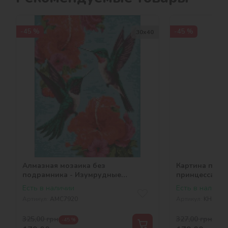
-45 %
-45 %
30х40
Алмазная мозаика без
Картина по но
подрамника - Изумрудные
принцесса ©ar
колибри ©art_selena_ua
Есть в наличии
Есть в наличии
Артикул:
AMC7920
Артикул:
KHO846
325,00
грн
327,00
грн
-45 %
-45 