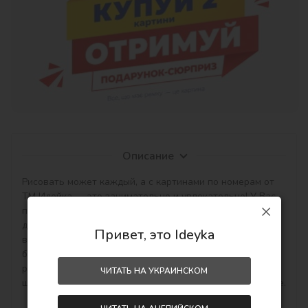
Описание
Рисовать может каждый, а с картинами по номерам от 
ТМ Идейка — это занимательно и увлекательно! У Вас 
получится создать авторский шедевр своими руками, 
даже если будете работать с полотном и красками 
Привет, это Ideyka
впервые. Увлекательное рисование по номерам 
благоприятно влияет на настроение, творческое 
развитие и Вы получите приятный результат – личный 
ЧИТАТЬ НА УКРАИНСКОМ
шедевр на стену в интерьер или как подарок hand-made.
