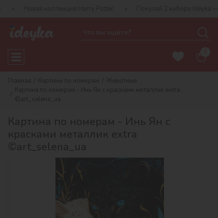
я коллекция Harry Potter
Покупай 2 набора Ideyka — получай п
0
Главная
Картины по номерам
Животные
Картина по номерам - Инь Ян с красками металлик extra
©art_selena_ua
Картина по номерам - Инь Ян с
красками металлик extra
©art_selena_ua