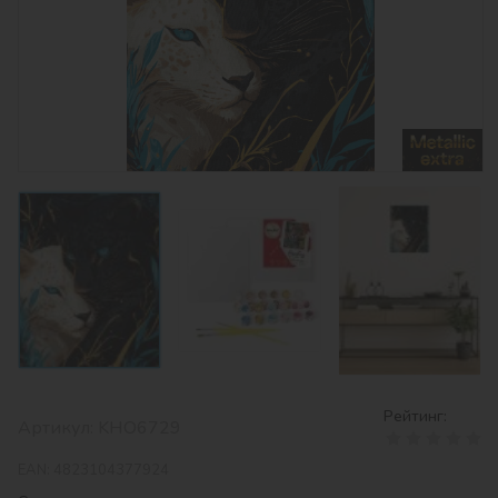
Рейтинг:
Артикул:
KHO6729
EAN:
4823104377924