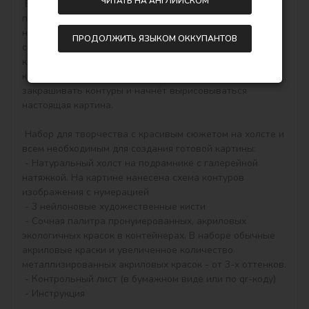
ЧИТАТЬ НА АНГЛИЙСКОМ
 Всё просто! Необходимо купить картину по номерам , 
получить, распаковать и сразу можно начинать писать 
на холсте акриловыми красками свой тематический 
ПРОДОЛЖИТЬ ЯЗЫКОМ ОККУПАНТОВ
сюжет. Рисовать нужно по пронумерованным контурам, 
которые соответствуют цвету краски (номер на 
крышечке контейнера), достаточно будет аккуратно 
закрашивать контуры и начнёт вырисовываться 
настоящая картина.

 Набор для творчества с красивым сюжетом на холсте и 
всем необходимым для создания готовой картины:

 - Натуральный холст на подрамнике с галерейной 
натяжкой. На картине нанесена схема контуров 
изображения с нумерацией

 - 3 нейлоновые художественные кисти

 - Сочная палитра пронумерованных, акриловых 
экологичных красок в контейнерах. В наборе обычные 
акриловые краски и увеличенное количество 
металлизированных акриловых красок - от 3-х оттенков.

 - Контрольный лист (в бумажном виде или по qr-коду)

 - Инструкция
