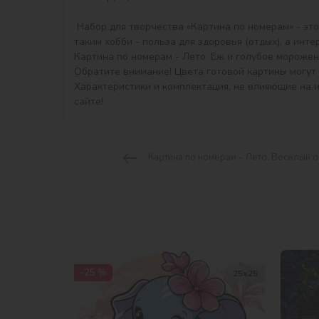
 Набор для творчества «Картина по номерам» - это прекрасный подарок, хороший сувенир и полезное приобретение для творческого досуга, ведь результат занятия 
таким хобби - польза для здоровья (отдых), а инт
Картина по номерам - Лето. Еж и голубое морожено
Обратите внимание! Цвета готовой картины могут 
Характеристики и комплектация, не влияющие на 
сайте!
Картина по номерам - Лето. Веселый о
-25 %
25х25