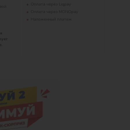
Оплата через Liqpay
вой
Оплата через MONOpay
Наложенный платеж
ля
вует
е.