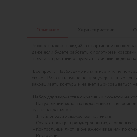
Описание
Характеристики
О
Рисовать может каждый, а с картинами по номерам
даже если будете работать с полотном и красками
получите приятный результат – личный шедевр на 
 Всё просто! Необходимо купить картину по номерам , получить, распаковать и сразу можно начинать писать на холсте акриловыми красками свой тематический 
сюжет. Рисовать нужно по пронумерованным контур
закрашивать контуры и начнёт вырисовываться на
 Набор для творчества с красивым сюжетом на холсте и всем необходимым для создания готовой картины:

 - Натуральный холст на подрамнике с галерейной натяжкой. На картине нанесена схема контуров изображения с нумерацией. У картины цветной фон, который не 
нужно закрашивать.

 - 1 нейлоновая художественная кисть

 - Сочная палитра пронумерованных, акриловых экологичных красок в контейнерах

 - Контрольный лист (в бумажном виде или по qr-коду)

 - Инструкция
