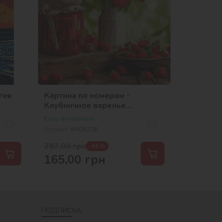
гия
Картина по номерам -
Клубничное варенье
©art_selena_ua
Есть в наличии
Артикул:
KHO5726
297,00
грн
-44 %
165,00
грн
ПОДПИСКА