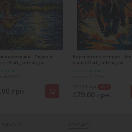
ная мозаика - Звуки в
Картина по номерам - Ма
оте ©art_selena_ua
слона ©art_selena_ua
в наличии
Есть в наличии
л:
AMO8229
Артикул:
KHO6744
327,00
грн
-45 %
,00
грн
179,00
грн
 ТОВАРОВ
КОНТАКТЫ