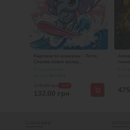
Картина по номерам - Лето.
Алмаз
Слоник ловит волну
темн
©art_selena_ua
Есть в наличии
Есть 
Артикул:
KHO1259
Артику
176,00
грн
-25 %
475
132,00
грн
О МАГАЗИНЕ
КАТАЛОГ