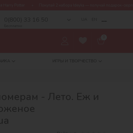
Покупай 2 набора Ideyka — получай подарок-сюрприз!
Беспла
0(800) 33 16 50
__
UA
EN
Бесплатно
0
АИКА
ИГРЫ И ТВОРЧЕСТВО
омерам - Лето. Еж и
роженое
ua