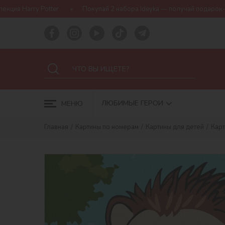
r
Покупай 2 набора Ideyka — получай подарок-сюрприз!
Б
ЛЮБИМЫЕ ГЕРОИ
МЕНЮ
Главная
Картины по номерам
Картины для детей
Карт