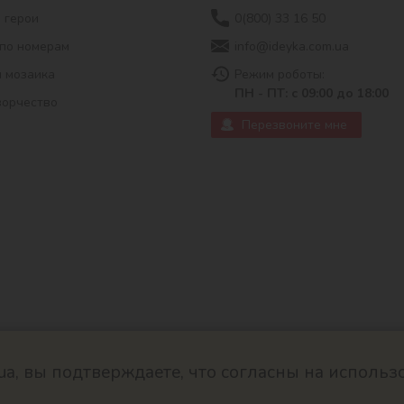
 герои
0(800) 33 16 50
по номерам
info@ideyka.com.ua
 мозаика
Режим роботы:
ПН - ПТ: с 09:00 до 18:00
ворчество
Перезвоните мне
ua, вы подтверждаете, что согласны на использ
© 2026
Разработано в ok-cms.