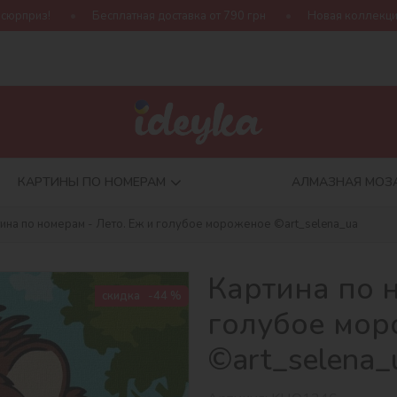
есплатная доставка от 790 грн
Новая коллекция Harry Potter
КАРТИНЫ ПО НОМЕРАМ
АЛМАЗНАЯ МОЗ
ина по номерам - Лето. Еж и голубое мороженое ©art_selena_ua
Картина по н
скидка
-44 %
голубое мо
©art_selena_