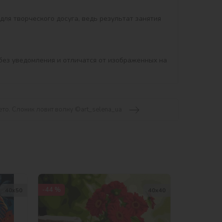
без уведомления и отличатся от изображенных на 
ето. Слоник ловит волну ©art_selena_ua
-44 %
40х50
40х40