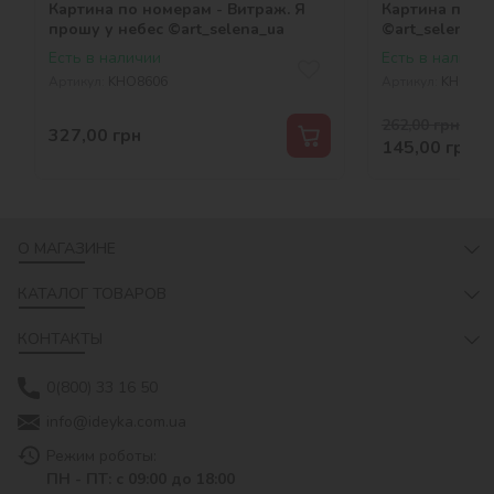
Картина по номерам - Витраж. Я
Картина по н
прошу у небес ©art_selena_ua
©art_selena_u
Есть в наличии
Есть в наличии
Артикул:
KHO8606
Артикул:
KHO676
262,00
грн
-45 
327,00
грн
145,00
грн
О МАГАЗИНЕ
КАТАЛОГ ТОВАРОВ
КОНТАКТЫ
0(800) 33 16 50
info@ideyka.com.ua
Режим роботы:
ПН - ПТ: с 09:00 до 18:00