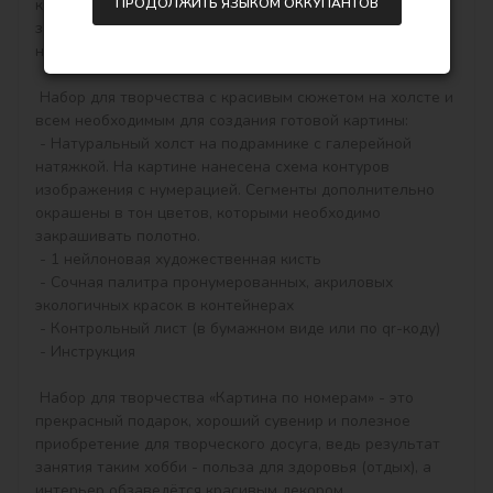
ПРОДОЛЖИТЬ ЯЗЫКОМ ОККУПАНТОВ
крышечке контейнера), достаточно будет аккуратно 
закрашивать контуры и начнёт вырисовываться 
настоящая картина.

 Набор для творчества с красивым сюжетом на холсте и 
всем необходимым для создания готовой картины:

 - Натуральный холст на подрамнике с галерейной 
натяжкой. На картине нанесена схема контуров 
изображения с нумерацией. Сегменты дополнительно 
окрашены в тон цветов, которыми необходимо 
закрашивать полотно.

 - 1 нейлоновая художественная кисть

 - Сочная палитра пронумерованных, акриловых 
экологичных красок в контейнерах

 - Контрольный лист (в бумажном виде или по qr-коду)

 - Инструкция

 Набор для творчества «Картина по номерам» - это 
прекрасный подарок, хороший сувенир и полезное 
приобретение для творческого досуга, ведь результат 
занятия таким хобби - польза для здоровья (отдых), а 
интерьер обзаведётся красивым декором.
