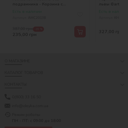
подрамника - Корзина с
львы ©art_sel
клубникой ©William Hammer
Есть в наличии
Есть в наличии
Артикул:
AMC20138
Артикул:
KHO683
387,00
грн
-39 %
327,00
грн
235,00
грн
О МАГАЗИНЕ
КАТАЛОГ ТОВАРОВ
КОНТАКТЫ
0(800) 33 16 50
info@ideyka.com.ua
Режим роботы:
ПН - ПТ: с 09:00 до 18:00