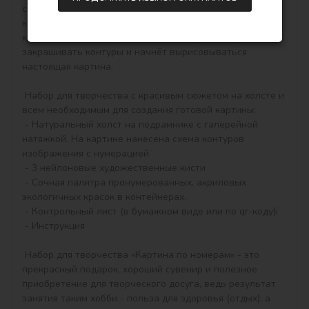
сюжет. Рисовать нужно по пронумерованным контурам, 
которые соответствуют цвету краски (номер на 
крышечке контейнера), достаточно будет аккуратно 
закрашивать контуры и начнёт вырисовываться 
настоящая картина.

 Набор для творчества с красивым сюжетом на холсте и 
всем необходимым для создания готовой картины:

 - Натуральный холст на подрамнике с галерейной 
натяжкой. На картине нанесена схема контуров 
изображения с нумерацией

 - 3 нейлоновые художественные кисти

 - Сочная палитра пронумерованных, акриловых 
экологичных красок в контейнерах.

 - Контрольный лист (в бумажном виде или по qr-коду)ї

 - Инструкция

 Набор для творчества «Картина по номерам» - это 
прекрасный подарок, хороший сувенир и полезное 
приобретение для творческого досуга, ведь результат 
занятия таким хобби - польза для здоровья (отдых), а 