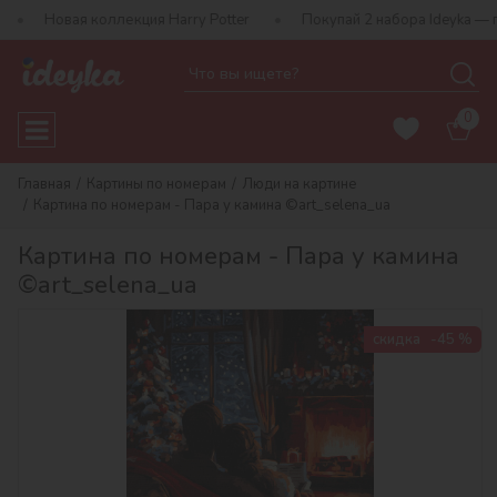
 коллекция Harry Potter
Покупай 2 набора Ideyka — получай под
0
Главная
Картины по номерам
Люди на картине
Картина по номерам - Пара у камина ©art_selena_ua
Картина по номерам - Пара у камина
©art_selena_ua
скидка
-45 %