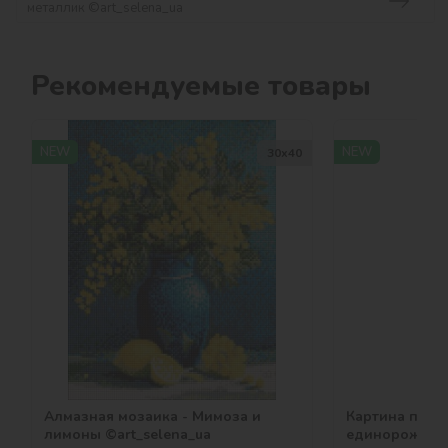
металлик ©art_selena_ua
Рекомендуемые товары
NEW
NEW
30х40
Алмазная мозаика - Мимоза и
Картина по н
лимоны ©art_selena_ua
единорожка ©