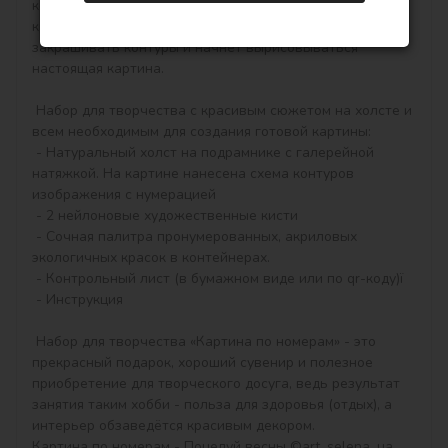
которые соответствуют цвету краски (номер на 
крышечке контейнера), достаточно будет аккуратно 
закрашивать контуры и начнёт вырисовываться 
настоящая картина.

 Набор для творчества с красивым сюжетом на холсте и 
всем необходимым для создания готовой картины:

 - Натуральный холст на подрамнике с галерейной 
натяжкой. На картине нанесена схема контуров 
изображения с нумерацией

 - 2 нейлоновые художественные кисти

 - Сочная палитра пронумерованных, акриловых 
экологичных красок в контейнерах.

 - Контрольный лист (в бумажном виде или по qr-коду)ї

 - Инструкция

 Набор для творчества «Картина по номерам» - это 
прекрасный подарок, хороший сувенир и полезное 
приобретение для творческого досуга, ведь результат 
занятия таким хобби - польза для здоровья (отдых), а 
интерьер обзаведётся красивым декором.

Картина по номерам - Поцелуй весны ©art_selena_ua 