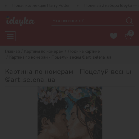
 коллекция Harry Potter
Покупай 2 набора Ideyka — получай под
0
Главная
Картины по номерам
Люди на картине
Картина по номерам - Поцелуй весны ©art_selena_ua
Картина по номерам - Поцелуй весны
©art_selena_ua