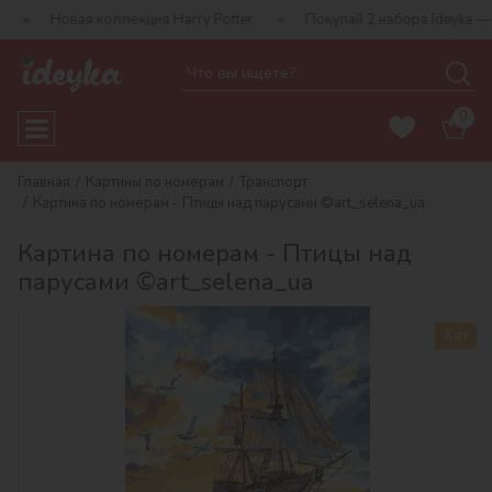
 коллекция Harry Potter
Покупай 2 набора Ideyka — получай по
0
Главная
Картины по номерам
Транспорт
Картина по номерам - Птицы над парусами ©art_selena_ua
Картина по номерам - Птицы над
парусами ©art_selena_ua
Хит