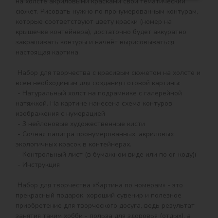
на холсте акриловыми красками свой тематический 
сюжет. Рисовать нужно по пронумерованным контурам, 
которые соответствуют цвету краски (номер на 
крышечке контейнера), достаточно будет аккуратно 
закрашивать контуры и начнёт вырисовываться 
настоящая картина.

 Набор для творчества с красивым сюжетом на холсте и 
всем необходимым для создания готовой картины:

 - Натуральный холст на подрамнике с галерейной 
натяжкой. На картине нанесена схема контуров 
изображения с нумерацией

 - 3 нейлоновые художественные кисти

 - Сочная палитра пронумерованных, акриловых 
экологичных красок в контейнерах.

 - Контрольный лист (в бумажном виде или по qr-коду)ї

 - Инструкция

 Набор для творчества «Картина по номерам» - это 
прекрасный подарок, хороший сувенир и полезное 
приобретение для творческого досуга, ведь результат 
занятия таким хобби - польза для здоровья (отдых), а 