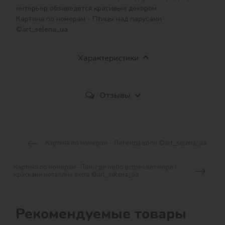
интерьер обзаведётся красивым декором.

Картина по номерам - Птицы над парусами 
©art_selena_ua
Характеристики
Отзывы
Картина по номерам - Легенда волн ©art_selena_ua
Картина по номерам - Там, где небо встречает море с
красками металлик extra ©art_selena_ua
Рекомендуемые товары