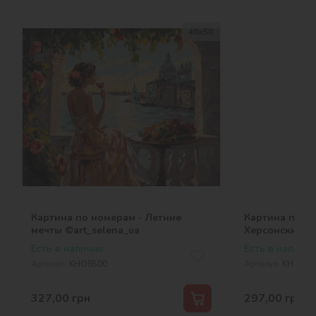
40х50
Картина по номерам - Летние
Картина по н
мечты ©art_selena_ua
Херсонский ар
Есть в наличии
Есть в наличии
Артикул:
KHO8500
Артикул:
KHO674
327,00
грн
297,00
грн