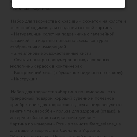
закрашивать контуры и начнёт вырисовываться 
настоящая картина.

 Набор для творчества с красивым сюжетом на холсте и 
всем необходимым для создания готовой картины:

 - Натуральный холст на подрамнике с галерейной 
натяжкой. На картине нанесена схема контуров 
изображения с нумерацией

 - 2 нейлоновые художественные кисти

 - Сочная палитра пронумерованных, акриловых 
экологичных красок в контейнерах.

 - Контрольный лист (в бумажном виде или по qr-коду)ї

 - Инструкция

 Набор для творчества «Картина по номерам» - это 
прекрасный подарок, хороший сувенир и полезное 
приобретение для творческого досуга, ведь результат 
занятия таким хобби - польза для здоровья (отдых), а 
интерьер обзаведётся красивым декором.

Картина по номерам - Розы в темноте ©art_selena_ua 
для вашего творчества. Сделано в Украине.

Обратите внимание! Цвета готовой картины могут 