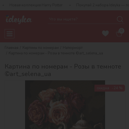
оллекция Harry Potter
Покупай 2 набора Ideyka — получай пода
0
Главная
Картины по номерам
Натюрморт
Картина по номерам - Розы в темноте ©art_selena_ua
Картина по номерам - Розы в темноте
©art_selena_ua
скидка
-24 %