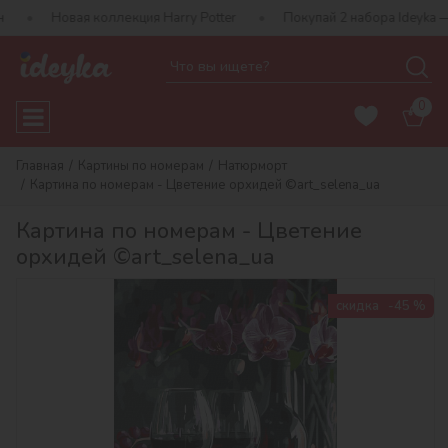
я коллекция Harry Potter
Покупай 2 набора Ideyka — получай п
0
Главная
Картины по номерам
Натюрморт
Картина по номерам - Цветение орхидей ©art_selena_ua
Картина по номерам - Цветение
орхидей ©art_selena_ua
скидка
-45 %