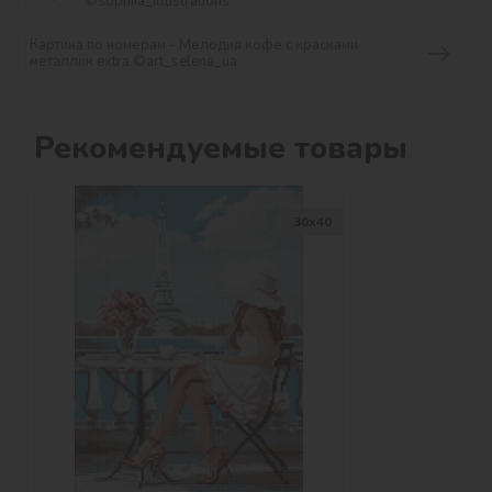
©sophiia_іllustrations
Картина по номерам - Мелодия кофе с красками
металлик extra ©art_selena_ua
Рекомендуемые товары
30х40