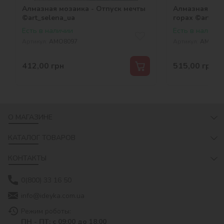
Алмазная мозаика - Отпуск мечты
Алмазная моз
©art_selena_ua
горах ©art_se
Есть в наличии
Есть в наличии
Артикул:
AMO8097
Артикул:
AMO80
412,00
грн
515,00
грн
О МАГАЗИНЕ
КАТАЛОГ ТОВАРОВ
КОНТАКТЫ
0(800) 33 16 50
info@ideyka.com.ua
Режим роботы:
ПН - ПТ: с 09:00 до 18:00