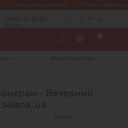
ллекция Harry Potter
Покупай 2 набора Ideyka — получай подар
0(800) 33 16 50
__
UA
EN
Бесплатно
0
АИКА
ИГРЫ И ТВОРЧЕСТВО
номерам - Вечерний
_selena_ua
Рейтинг: