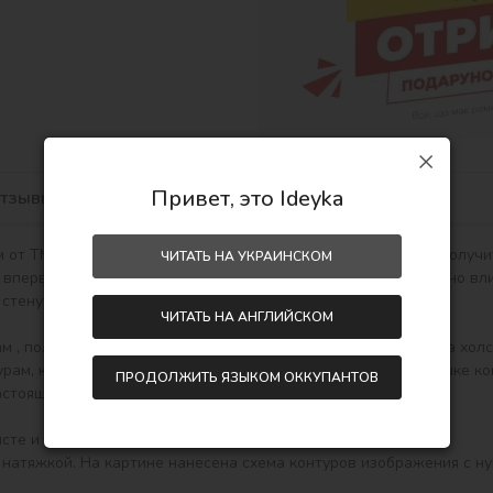
Привет, это Ideyka
тзывы
 от ТМ Идейка — это занимательно и увлекательно! У Вас получи
ЧИТАТЬ НА УКРАИНСКОМ
 впервые. Увлекательное рисование по номерам благоприятно вли
стену в интерьер или как подарок hand-made.

ЧИТАТЬ НА АНГЛИЙСКОМ
ам, которые соответствуют цвету краски (номер на крышечке кон
ПРОДОЛЖИТЬ ЯЗЫКОМ ОККУПАНТОВ
стоящая картина.
