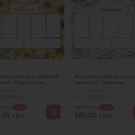
итный планер с алмазной
Магнитный планер с алма
икой - Подсолнухи
мозаикой - Лаванда
_selena_ua
©art_selena_ua
в наличии
Есть в наличии
л:
AMP20345
Артикул:
AMP20342
00
грн
413,00
грн
-31 %
-31 %
,00
грн
285,00
грн