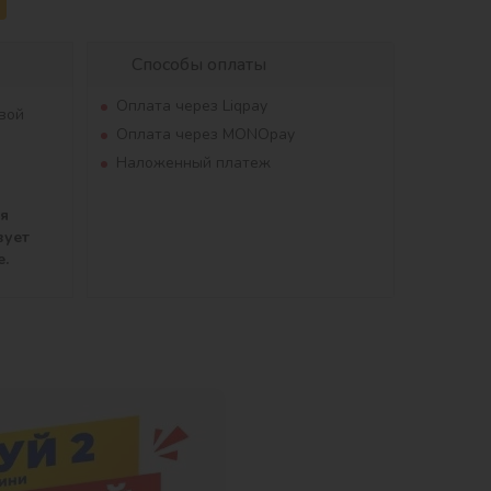
Способы оплаты
Оплата через Liqpay
вой
Оплата через MONOpay
Наложенный платеж
ля
вует
е.