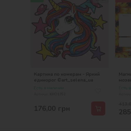
Картина по номерам - Яркий
Магн
единорог ©art_selena_ua
моза
©art
Есть в наличии
Есть 
Артикул:
KHO1353
Артику
413,
176,00
грн
285