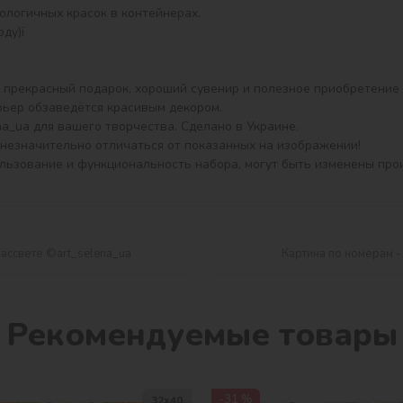
ерьер обзаведётся красивым декором.

a_ua для вашего творчества. Сделано в Украине.

незначительно отличаться от показанных на изображении!

ользование и функциональность набора, могут быть изменены про
рассвете ©art_selena_ua
Картина по номерам -
Рекомендуемые товары
-31 %
32х40