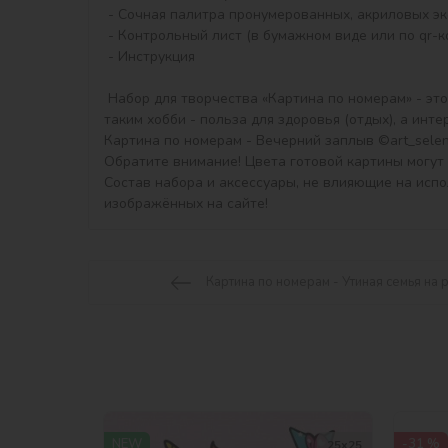
 - Сочная палитра пронумерованных, акриловых экологичных красок в контейнерах.

 - Контрольный лист (в бумажном виде или по qr-коду)ї

 - Инструкция

 Набор для творчества «Картина по номерам» - это прекрасный подарок, хороший сувенир и полезное приобретение для творческого досуга, ведь результат занятия 
таким хобби - польза для здоровья (отдых), а инт
Картина по номерам - Вечерний заплыв ©art_selen
Обратите внимание! Цвета готовой картины могут 
Состав набора и аксессуары, не влияющие на исп
изображённых на сайте!
Картина по номерам - Утиная семья на 
NEW
-31 %
25х25