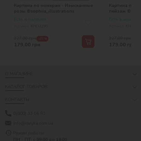
Картина по номерам - Изысканные
Картина по н
розы ©sophiia_іllustrations
пейзаж ©art_s
Есть в наличии
Есть в наличии
Артикул:
KHO3290
Артикул:
KHO290
327,00
грн
327,00
грн
-45 %
-45 
179,00
грн
179,00
грн
О МАГАЗИНЕ
КАТАЛОГ ТОВАРОВ
КОНТАКТЫ
0(800) 33 16 50
info@ideyka.com.ua
Режим роботы:
ПН - ПТ: с 09:00 до 18:00