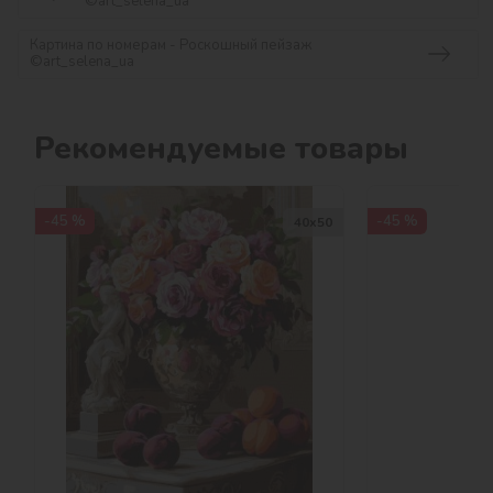
©art_selena_ua
Картина по номерам - Роскошный пейзаж
©art_selena_ua
Рекомендуемые товары
-45 %
-45 %
40х50