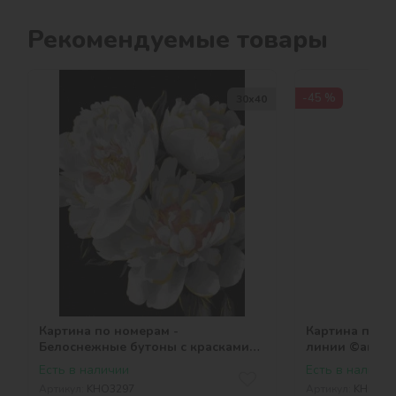
Рекомендуемые товары
-45 %
30х40
Картина по номерам -
Картина по н
Белоснежные бутоны с красками
линии ©art_se
металлик ©art_selena_ua
Есть в наличии
Есть в наличии
Артикул:
KHO3297
Артикул:
KHO863