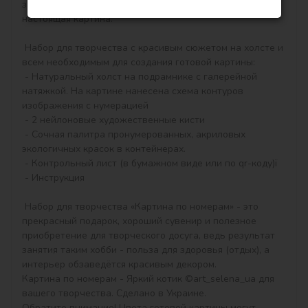
закрашивать контуры и начнёт вырисовываться 
настоящая картина.

 Набор для творчества с красивым сюжетом на холсте и 
всем необходимым для создания готовой картины:

 - Натуральный холст на подрамнике с галерейной 
натяжкой. На картине нанесена схема контуров 
изображения с нумерацией

 - 2 нейлоновые художественные кисти

 - Сочная палитра пронумерованных, акриловых 
экологичных красок в контейнерах.

 - Контрольный лист (в бумажном виде или по qr-коду)ї

 - Инструкция

 Набор для творчества «Картина по номерам» - это 
прекрасный подарок, хороший сувенир и полезное 
приобретение для творческого досуга, ведь результат 
занятия таким хобби - польза для здоровья (отдых), а 
интерьер обзаведётся красивым декором.

Картина по номерам - Яркий котик ©art_selena_ua для 
вашего творчества. Сделано в Украине.

Обратите внимание! Цвета готовой картины могут 