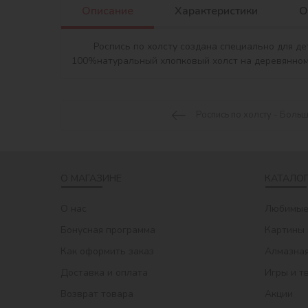
Описание
Характеристики
О
	Роспись по холсту создана специально для детей. Сюжет идет без номеров, чтобы дать ребенку полную свободу творчества. Содержимое набора: 
Роспись по холсту - Боль
О МАГАЗИНЕ
КАТАЛОГ
О нас
Любимые
Бонусная программа
Картины 
Как оформить заказ
Алмазная
Доставка и оплата
Игры и т
Возврат товара
Акции