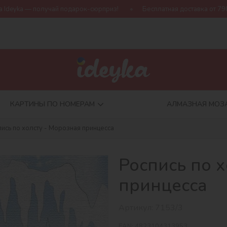
ай подарок-сюрприз!
Бесплатная доставка от 790 грн
Нова
КАРТИНЫ ПО НОМЕРАМ
АЛМАЗНАЯ МОЗ
пись по холсту - Морозная принцесса
Роспись по х
принцесса
Артикул:
7153/3
EAN:
4823104313953