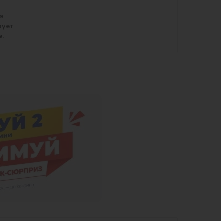
ля
вует
е.