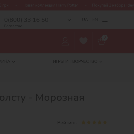
я коллекция Harry Potter
Покупай 2 набора Ideyka — получай по
0(800) 33 16 50
__
UA
EN
Бесплатно
0
АИКА
ИГРЫ И ТВОРЧЕСТВО
олсту - Морозная
Рейтинг: