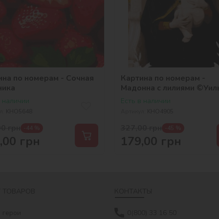
ина по номерам - Сочная
Картина по номерам -
ника
Мадонна с лилиями ©Уил
Бугро
в наличии
Есть в наличии
л:
KHO5648
Артикул:
KHO4905
00
грн
327,00
грн
-44 %
-45 %
,00
грн
179,00
грн
 ТОВАРОВ
КОНТАКТЫ
 герои
0(800) 33 16 50