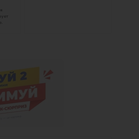
ля
вует
е.