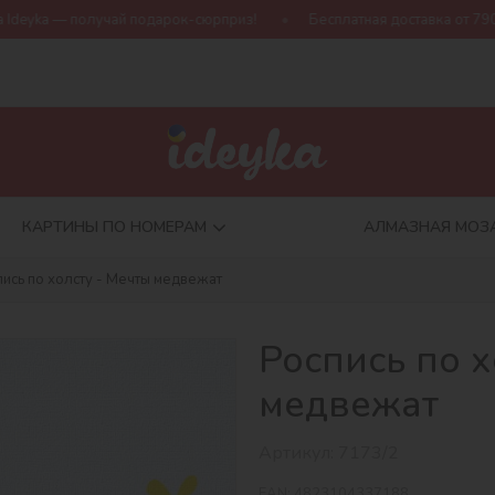
й подарок-сюрприз!
Бесплатная доставка от 790 грн
Новая
КАРТИНЫ ПО НОМЕРАМ
АЛМАЗНАЯ МОЗ
пись по холсту - Мечты медвежат
Роспись по х
медвежат
Артикул:
7173/2
EAN:
4823104337188