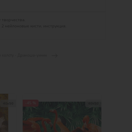
2 нейлоновые кисти, инструкция.

о холсту - Дракоша-умник
-45 %
40х50
40х50