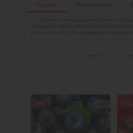
Описание
Характеристики
О
	Роспись по холсту создана специально для детей. Сюжет идет без номеров, чтобы дать ребенку полную свободу творчества. 

Содержимое набора: 100% натуральный хлопковый х
Роспись по холсту - Мечты медвежат для вашего т
Роспись по холсту - Слон
-44 %
-44 %
25х25