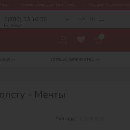
 коллекция Harry Potter
Покупай 2 набора Ideyka — получай под
0(800) 33 16 50
__
UA
EN
Бесплатно
0
АИКА
ИГРЫ И ТВОРЧЕСТВО
олсту - Мечты
Рейтинг: