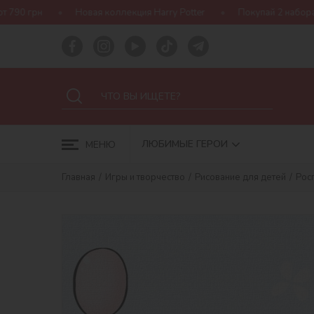
Новая коллекция Harry Potter
Покупай 2 набора Ideyka — получа
ЛЮБИМЫЕ ГЕРОИ
МЕНЮ
Главная
Игры и творчество
Рисование для детей
Рос