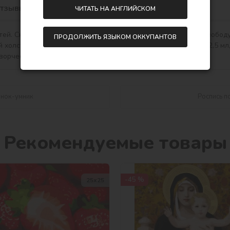
тзывы
ЧИТАТЬ НА АНГЛИЙСКОМ
ПРОДОЛЖИТЬ ЯЗЫКОМ ОККУПАНТОВ
олст на деревянном подрамнике, 12 акриловых красок по 2,5 мл, 
ворчества. Сделано в Украине.
енок-умник
Роспись п
Рекомендуемые товары
-45 %
25х25