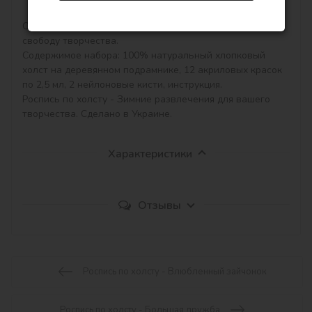
	Роспись по холсту создана специально для детей. 
Сюжет идет без номеров, чтобы дать ребенку полную 
свободу творчества. 

Содержимое набора: 100% натуральный хлопковый 
холст на деревянном подрамнике, 12 акриловых красок 
по 2,5 мл, 2 нейлоновые кисти, инструкция.

Роспись по холсту - Зимние развлечения для вашего 
творчества. Сделано в Украине.
Характеристики
Отзывы
Роспись по холсту - Влюбленный зайчонок
Роспись по холсту - Большая дружба