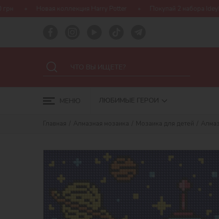
ллекция Harry Potter
Покупай 2 набора Ideyka — получай подар
ЛЮБИМЫЕ ГЕРОИ
МЕНЮ
Главная
Алмазная мозаика
Мозаика для детей
Алмаз