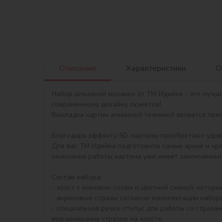
Описание
Характеристики
О
Набор алмазной мозаики от ТМ Идейка - это лучш
современному дизайну сюжетов!

Выкладка картин алмазной техникой является прекр
Благодаря эффекту 5D, картины приобретают удив
Для вас ТМ Идейка подготовила самые яркие и кр
окончания работы картина уже имеет законченный 
Состав набора:

- холст с клеевым слоем и цветной схемой, котор
- акриловые стразы согласно комплектации набора 
- специальная ручка-стилус для работы со стразам
выравнивания стразов на холсте,
