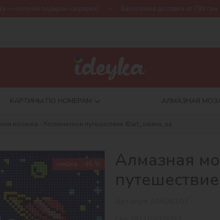
ок-сюрприз!
Бесплатная доставка от 790 грн
Новая коллекц
КАРТИНЫ ПО НОМЕРАМ
АЛМАЗНАЯ МОЗ
ная мозаика - Космическое путешествие ©art_selena_ua
Алмазная мо
скидка
-45 %
путешествие
Артикул:
AMO8107
EAN:
4823104376767