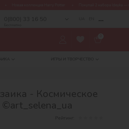
ия Harry Potter
Покупай 2 набора Ideyka — получай подарок-сю
0(800) 33 16 50
__
UA
EN
Бесплатно
0
АИКА
ИГРЫ И ТВОРЧЕСТВО
заика - Космическое
 ©art_selena_ua
Рейтинг: