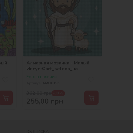
рый
Алмазная мозаика - Милый
Иисус ©art_selena_ua
Есть в наличии
Артикул:
AMO8196
362,00
грн
-30 %
255,00
грн
ПОДПИСКА