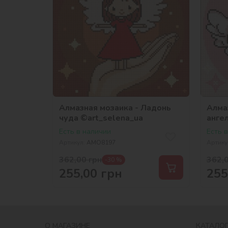
Алмазная мозаика - Ладонь
Алма
чуда ©art_selena_ua
анге
Есть в наличии
Есть 
Артикул:
AMO8197
Артику
362,00
грн
362,
-30 %
255,00
грн
255
О МАГАЗИНЕ
КАТАЛОГ