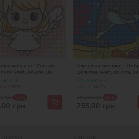
зная мозаика - Святой
Алмазная мозаика - Доб
лочек ©art_selena_ua
дельфин ©art_selena_ua
в наличии
Есть в наличии
л:
AMO8212
Артикул:
AMO8111
00
грн
362,00
грн
-30 %
-30 %
,00
грн
255,00
грн
 ТОВАРОВ
КОНТАКТЫ