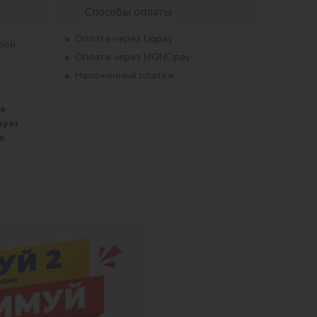
Способы оплаты
Оплата через Liqpay
вой
Оплата через MONOpay
Наложенный платеж
ля
вует
е.