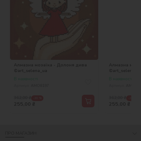
Алмазна мозаїка - Долоня дива
Алмазна мозаї
©art_selena_ua
©art_selena_u
В наявності
В наявності
Артикул:
AMO8197
Артикул:
AMO82
362,00
₴
362,00
₴
-30 %
-30 %
255,00
₴
255,00
₴
ПРО МАГАЗИН