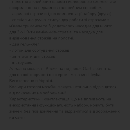
- полотно з клейовим шаром і кольоровою схемою, яке 
оформлено на підрамник галерейним способом,

- акрилові стрази згідно комплектації набору (круглі),

- спеціальна ручка-стилус для роботи зі стразами з 
м’яким тримачем та 3 додаткових насадки для нього: 
для 3-х і 9-ти камінчиків-стразів, та насадка для 
вирівнювання стразів на полотні,

- два гель-клея,

- лоток для сортування стразів,

- зіп-пакети для стразів,

- інструкція.

Алмазна мозаїка - Космічна подорож ©art_selena_ua 
для вашої творчості в інтернет-магазині Ideyka. 
Виготовлено в Україні.

Кольори готової мозаїки можуть незначно відрізнятися 
від показаних на зображенні!

Характеристики і комплектація, що не впливають на 
використання і функціональність набору, можуть бути 
змінені без повідомлення та відрізнятися від зображених 
на сайті!