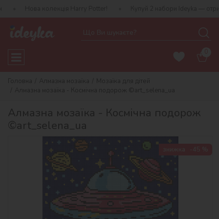
 колекція Harry Potter!
Купуй 2 набори Ideyka — отримуй подару
0
Головна
Алмазна мозаїка
Мозаїка для дітей
Алмазна мозаїка - Космічна подорож ©art_selena_ua
Алмазна мозаїка - Космічна подорож
©art_selena_ua
знижка
-45 %