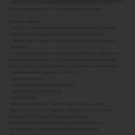
багет. После окончания работы картина уже имеет 
законченный вид и готова украшать ваш дом.

Состав набора:

- холст с клеевым слоем и цветной схемой, который 
оформлен на подрамник галерейным способом,

- акриловые стразы согласно комплектации набора 
(круглые),

- специальная ручка-стилус для работы со стразами с 
мягким держателем и 3 дополнительных насадки для 
него: для 3-х и 9-ти камешков-стразов, и насадка для 
выравнивания стразов на холсте,

- два гель-клея,

- лоток для сортировки стразов,

- зип-пакеты для стразов,

- инструкция.

Алмазная мозаика - Цветочные клумбы у дома 
©art_selena_ua для вашего творчества в интернет-
магазине ТМ Ideyka. Сделано в Украине.

Цвета готовой мозаики могут незначительно 
отличаться от показанных на изображении!
