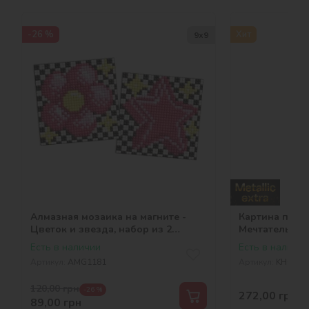
-26 %
Хит
9х9
Алмазная мозаика на магните -
Картина по н
Цветок и звезда, набор из 2
Мечтательнос
сюжетов
металлик extra
Есть в наличии
Есть в наличии
Артикул:
AMG1181
Артикул:
KHO852
120,00
грн
-26 %
272,00
грн
89,00
грн