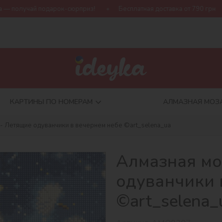
к-сюрприз!
Бесплатная доставка от 790 грн
Новая коллекци
КАРТИНЫ ПО НОМЕРАМ
АЛМАЗНАЯ МОЗ
- Летящие одуванчики в вечернем небе ©art_selena_ua
Алмазная мо
одуванчики 
©art_selena_