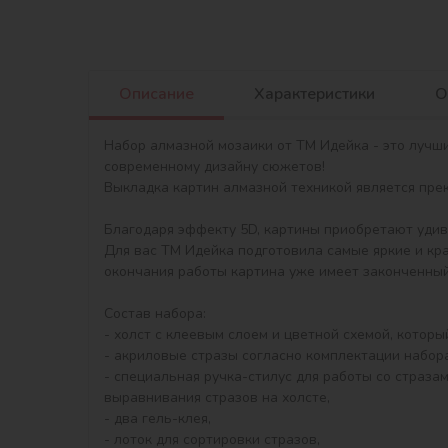
Описание
Характеристики
О
Набор алмазной мозаики от ТМ Идейка - это лучш
современному дизайну сюжетов!

Выкладка картин алмазной техникой является прекр
Благодаря эффекту 5D, картины приобретают удив
Для вас ТМ Идейка подготовила самые яркие и кр
окончания работы картина уже имеет законченный 
Состав набора:

- холст с клеевым слоем и цветной схемой, котор
- акриловые стразы согласно комплектации набора 
- специальная ручка-стилус для работы со стразам
выравнивания стразов на холсте,

- два гель-клея,

- лоток для сортировки стразов,
