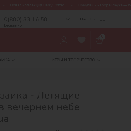
я Harry Potter
Покупай 2 набора Ideyka — получай подарок-сюр
0(800) 33 16 50
__
UA
EN
Бесплатно
0
АИКА
ИГРЫ И ТВОРЧЕСТВО
заика - Летящие
в вечернем небе
ua