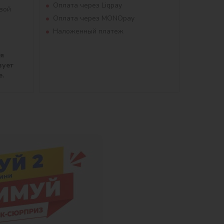
Оплата через Liqpay
вой
Оплата через MONOpay
Наложенный платеж
ля
вует
е.