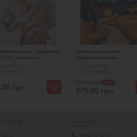
зная мозаика - Гармония
Алмазная мозаика -
а ©art_selena_ua
Украинская ночь
©art_selena_ua
в наличии
Есть в наличии
л:
AMO8189
Артикул:
AMO8188
539,00
грн
-30 %
,00
грн
375,00
грн
 ТОВАРОВ
КОНТАКТЫ
 герои
0(800) 33 16 50