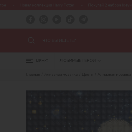
лекция Harry Potter
Покупай 2 набора Ideyka — получай подаро
ЛЮБИМЫЕ ГЕРОИ
МЕНЮ
Главная
Алмазная мозаика
Цветы
Алмазная мозаика 