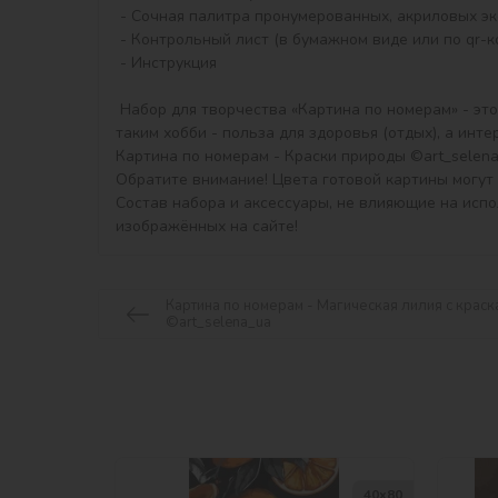
 - Сочная палитра пронумерованных, акриловых экологичных красок в контейнерах.

 - Контрольный лист (в бумажном виде или по qr-коду)ї

 - Инструкция

 Набор для творчества «Картина по номерам» - это прекрасный подарок, хороший сувенир и полезное приобретение для творческого досуга, ведь результат занятия 
таким хобби - польза для здоровья (отдых), а инт
Картина по номерам - Краски природы ©art_selena
Обратите внимание! Цвета готовой картины могут 
Состав набора и аксессуары, не влияющие на исп
изображённых на сайте!
Картина по номерам - Магическая лилия с краск
©art_selena_ua
40х80