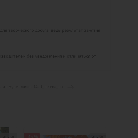
изводителем без уведомления и отличаться от 
ам - Букет жизни ©art_selena_ua
-45 %
40х50
40х50