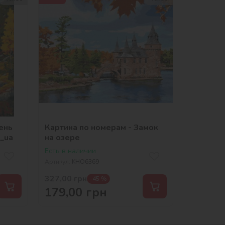
ень
Картина по номерам - Замок
_ua
на озере
Есть в наличии
Артикул:
KHO6369
327,00
грн
-45 %
179,00
грн