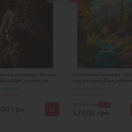
ина по номерам - Взгляд
Картина по номерам - Ос
арда ©art_selena_ua
над потоком ©art_selena
в наличии
Есть в наличии
л:
KHO6668
Артикул:
KHO6416
327,00
грн
-45 %
,00
грн
179,00
грн