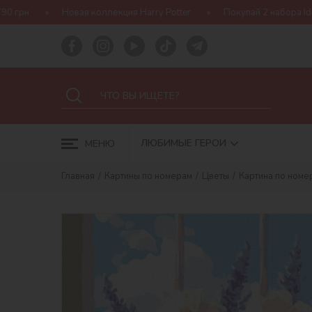
 коллекция Harry Potter
Покупай 2 набора Ideyka — получай под
ЛЮБИМЫЕ ГЕРОИ
МЕНЮ
Главная
Картины по номерам
Цветы
Картина по номе