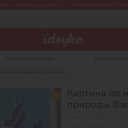
арок-сюрприз!
Бесплатная доставка от 790 грн
Новая колл
КАРТИНЫ ПО НОМЕРАМ
АЛМАЗНАЯ МОЗ
рам - Краски природы ©art_selena_ua
Картина по 
Хит
природы ©ar
Артикул:
KHO3295
EAN:
4823104387084