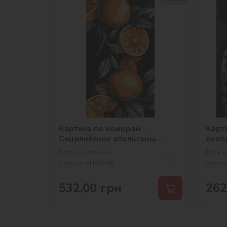
Картина по номерам -
Карт
Сицилийские апельсины
леоп
©art_selena_ua
Есть в наличии
Есть 
Артикул:
KHO6396
Артику
532,00
грн
262