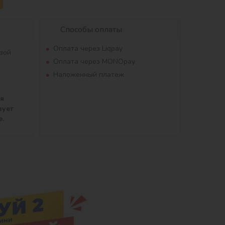
Способы оплаты
Оплата через Liqpay
вой
Оплата через MONOpay
Наложенный платеж
ля
вует
е.