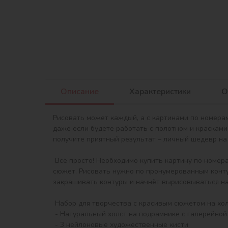
Описание
Характеристики
О
Рисовать может каждый, а с картинами по номерам
даже если будете работать с полотном и красками
получите приятный результат – личный шедевр на 
 Всё просто! Необходимо купить картину по номерам , получить, распаковать и сразу можно начинать писать на холсте акриловыми красками свой тематический 
сюжет. Рисовать нужно по пронумерованным контур
закрашивать контуры и начнёт вырисовываться на
 Набор для творчества с красивым сюжетом на холсте и всем необходимым для создания готовой картины:

 - Натуральный холст на подрамнике с галерейной натяжкой. На картине нанесена схема контуров изображения с нумерацией

 - 3 нейлоновые художественные кисти
