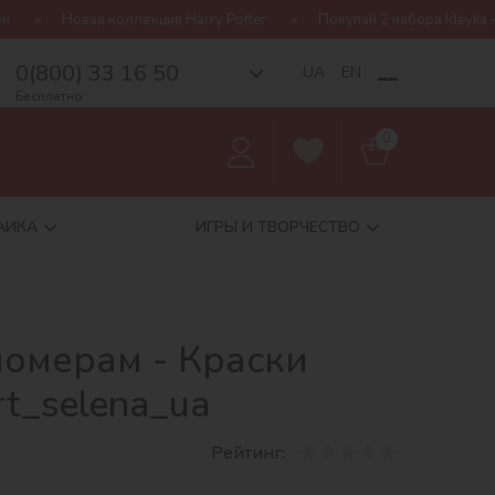
екция Harry Potter
Покупай 2 набора Ideyka — получай подарок-
0(800) 33 16 50
__
UA
EN
Бесплатно
0
АИКА
ИГРЫ И ТВОРЧЕСТВО
номерам - Краски
t_selena_ua
Рейтинг: