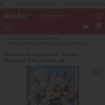
ва колекція Harry Potter!
Купуй 2 набори Ideyka — отримуй пода
0
Головна
Картини за номерами
Квіти
Картина за номерами - Барви природи ©art_selena_ua
Картина за номерами - Барви
природи ©art_selena_ua
HIT