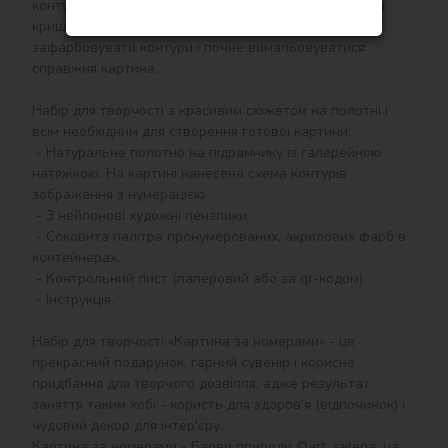
контурам, які відповідають кольору фарби (номер на 
кришечці контейнера), досить буде акуратно 
зафарбовувати контури і почне вимальовуватися 
справжня картина.

Набір для творчості з красивим сюжетом на полотні і 
всім необхідним для створення готової картини:

 - Натуральне полотно на підрамнику із галерейною 
натяжкою. На картині нанесена схема контурів 
зображення з нумерацією

 - 3 нейлонові художні пензлики

 - Соковита палітра пронумерованих, акрилових фарб в 
контейнерах.

 - Контрольний лист (паперовий або за qr-кодом)

 - Інструкція.

Набір для творчості «Картина за номерами» - це 
прекрасний подарунок, гарний сувенір і корисне 
придбання для творчого дозвілля, адже результат 
заняття таким хобі - користь для здоров'я (відпочинок) і 
чудовий декор для інтер'єру.

Картина за номерами - Барви природи ©art_selena_ua 