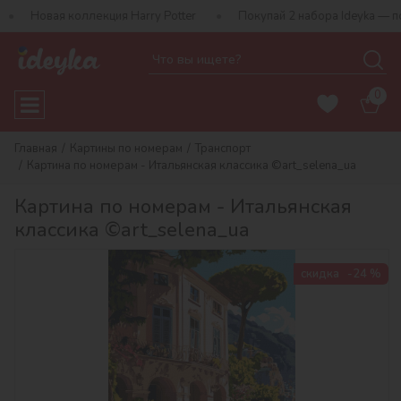
коллекция Harry Potter
Покупай 2 набора Ideyka — получай под
0
Главная
Картины по номерам
Транспорт
Картина по номерам - Итальянская классика ©art_selena_ua
Картина по номерам - Итальянская
классика ©art_selena_ua
скидка
-24 %