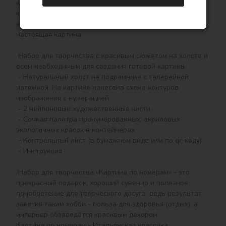
которые соответствуют цвету краски (номер на 
крышечке контейнера), достаточно будет аккуратно 
закрашивать контуры и начнёт вырисовываться 
настоящая картина.

 Набор для творчества с красивым сюжетом на холсте и 
всем необходимым для создания готовой картины:

 - Натуральный холст на подрамнике с галерейной 
натяжкой. На картине нанесена схема контуров 
изображения с нумерацией

 - 2 нейлоновые художественные кисти

 - Сочная палитра пронумерованных, акриловых 
экологичных красок в контейнерах

 - Контрольный лист (в бумажном виде или по qr-коду)

 - Инструкция

 Набор для творчества «Картина по номерам» - это 
прекрасный подарок, хороший сувенир и полезное 
приобретение для творческого досуга, ведь результат 
занятия таким хобби - польза для здоровья (отдых), а 
интерьер обзаведётся красивым декором.

Картина по номерам - Итальянская классика 