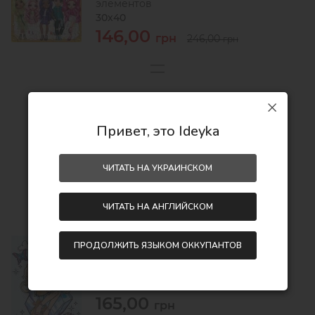
элементов
30х40
146,00
грн
246,00
грн
360,00
грн
500,00
Привет, это Ideyka
грн
Экономия:
140,00 грн
ЧИТАТЬ НА УКРАИНСКОМ
ЧИТАТЬ НА АНГЛИЙСКОМ
ПРОДОЛЖИТЬ ЯЗЫКОМ ОККУПАНТОВ
Картина по номерам - Rainbow High
Poppy Rowan
30х40
165,00
грн