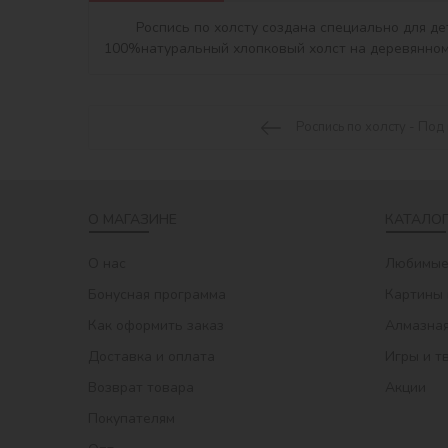
	Роспись по холсту создана специально для детей. Сюжет идет без номеров, чтобы дать ребенку полную свободу творчества. Содержимое набора: 
Роспись по холсту - Под
О МАГАЗИНЕ
КАТАЛОГ
О нас
Любимые
Бонусная программа
Картины 
Как оформить заказ
Алмазная
Доставка и оплата
Игры и т
Возврат товара
Акции
Покупателям