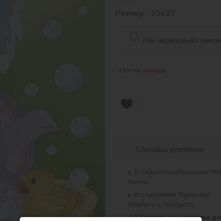
Размер: 25х30
Лак акриловый глянцев
Нет на складе
Способы доставки
В отделение/почтомат Но
почты
В отделение Укрпочты
(Укрпочта Экспресс)
Бесплатная доставка д