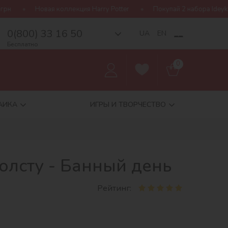
ая коллекция Harry Potter
Покупай 2 набора Ideyka — получай 
0(800) 33 16 50
__
UA
EN
Бесплатно
0
АИКА
ИГРЫ И ТВОРЧЕСТВО
олсту - Банный день
Рейтинг: