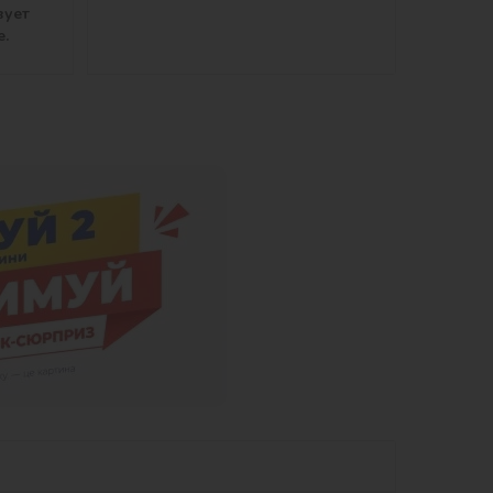
вует
е.