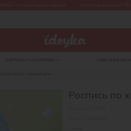
чай подарок-сюрприз!
Бесплатная доставка от 790 грн
Нов
КАРТИНЫ ПО НОМЕРАМ
АЛМАЗНАЯ МОЗ
ись по холсту - Банный день
Роспись по х
Артикул:
7166/2
EAN:
4823104320258
1 отзыв