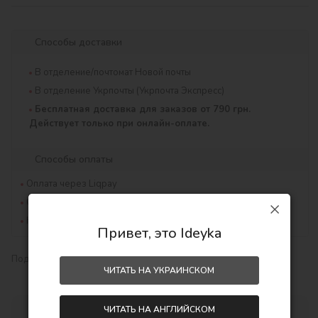
Способы доставки
В отделение/почтомат Новой почты
В отделение Укрпочты (Укрпочта Экспресс)
Бесплатная доставка для заказов от 790 грн.
Действует только при онлайн-оплате.
Способы оплаты
Оплата через Liqpay
Оплата через MONOpay
Наложенный платеж
Привет, это Ideyka
Поделиться:
ЧИТАТЬ НА УКРАИНСКОМ
ЧИТАТЬ НА АНГЛИЙСКОМ