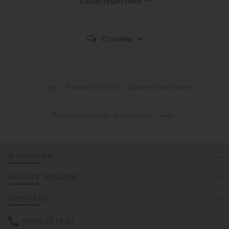
Характеристики
Отзывы
Роспись по холсту - Зайченок на поляне
Роспись по холсту - Банный день
О МАГАЗИНЕ
КАТАЛОГ ТОВАРОВ
КОНТАКТЫ
0(800) 33 16 50