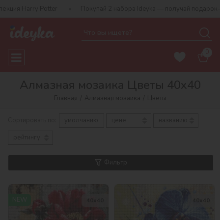
r
Покупай 2 набора Ideyka — получай подарок-сюрприз!
Б
0
Алмазная мозаика Цветы 40х40
Главная
Алмазная мозаика
Цветы
Сортировать по:
умолчанию
цене
названию
рейтингу
Фильтр
NEW
40х40
40х40