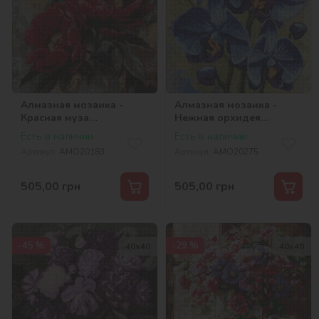
Алмазная мозаика -
Алмазная мозаика -
Красная муза
Нежная орхидея
©art_selena_ua
©art_selena_ua
Есть в наличии
Есть в наличии
Артикул:
AMO20183
Артикул:
AMO20275
505,00
грн
505,00
грн
-45 %
-29 %
40х40
40х40