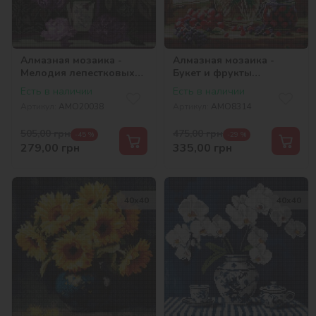
Алмазная мозаика -
Алмазная мозаика -
Мелодия лепестковых
Букет и фрукты
красок ©art_selena_ua
©art_selena_ua
Есть в наличии
Есть в наличии
Артикул:
AMO20038
Артикул:
AMO8314
505,00
грн
475,00
грн
-45 %
-29 %
279,00
грн
335,00
грн
40х40
40х40