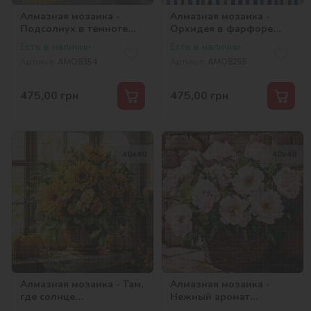
Алмазная мозаика -
Алмазная мозаика -
Подсолнух в темноте
Орхидея в фарфоре
©art_selena_ua
©art_selena_ua
Есть в наличии
Есть в наличии
Артикул:
AMO8354
Артикул:
AMO8255
475,00
грн
475,00
грн
40х40
40х40
Алмазная мозаика - Там,
Алмазная мозаика -
где солнце
Нежный аромат
©art_selena_ua
©art_selena_ua