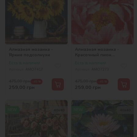
Алмазная мозаика -
Алмазная мозаика -
Яркие подсолнухи
Красочный пион
©ArtAlekhina
Есть в наличии
Есть в наличии
Артикул:
AMO7417
Артикул:
AMO7273
475,00
грн
475,00
грн
-45 %
-45 %
259,00
грн
259,00
грн
NEW
NEW
40х40
40х40