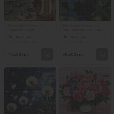
Алмазная мозаика -
Алмазная мозаика -
Розы в Венеции
Спокойствие кувшинок
©art_selena_ua
©art_selena_ua
Нет на складе
Нет на складе
Артикул:
AMO20586
Артикул:
AMO20259
475,00
грн
505,00
грн
40х40
40х40