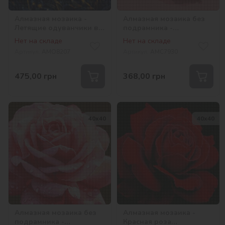
Алмазная мозаика -
Алмазная мозаика без
Летящие одуванчики в
подрамника -
вечернем небе
Цветочная красота
Нет на складе
Нет на складе
©art_selena_ua
©art_selena_ua
Артикул:
AMO8207
Артикул:
AMC7930
475,00
грн
368,00
грн
40х40
40х40
Алмазная мозаика без
Алмазная мозаика -
подрамника -
Красная роза