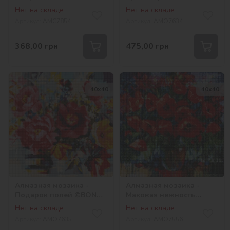
Совершенная роза
©annasteshka
Нет на складе
Нет на складе
©art_selena_ua
Артикул:
AMC7854
Артикул:
AMO7634
368,00
грн
475,00
грн
40х40
40х40
Алмазная мозаика -
Алмазная мозаика -
Подарок полей ©BOND
Маковая нежность
Tetiana
©BOND Tetiana
Нет на складе
Нет на складе
Артикул:
AMO7635
Артикул:
AMO7556