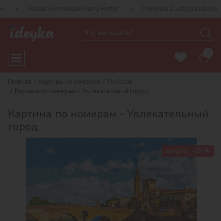
оллекция Harry Potter
Покупай 2 набора Ideyka — получай подар
0
Главная
Картины по номерам
Пейзаж
Картина по номерам - Увлекательный город
Картина по номерам - Увлекательный
город
скидка
-25 %