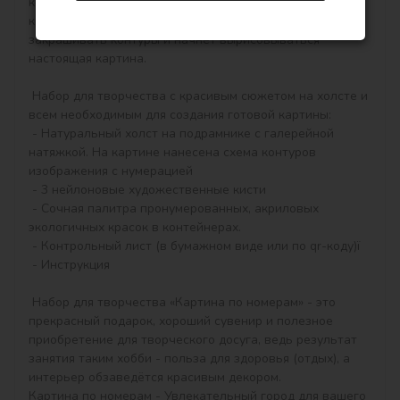
которые соответствуют цвету краски (номер на 
крышечке контейнера), достаточно будет аккуратно 
закрашивать контуры и начнёт вырисовываться 
настоящая картина.

 Набор для творчества с красивым сюжетом на холсте и 
всем необходимым для создания готовой картины:

 - Натуральный холст на подрамнике с галерейной 
натяжкой. На картине нанесена схема контуров 
изображения с нумерацией

 - 3 нейлоновые художественные кисти

 - Сочная палитра пронумерованных, акриловых 
экологичных красок в контейнерах.

 - Контрольный лист (в бумажном виде или по qr-коду)ї

 - Инструкция

 Набор для творчества «Картина по номерам» - это 
прекрасный подарок, хороший сувенир и полезное 
приобретение для творческого досуга, ведь результат 
занятия таким хобби - польза для здоровья (отдых), а 
интерьер обзаведётся красивым декором.

Картина по номерам - Увлекательный город для вашего 