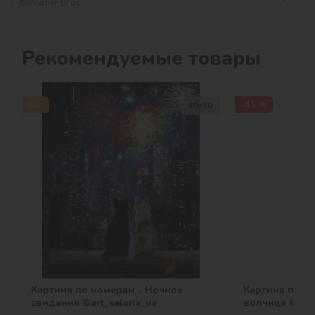
©Warner Bros.
Рекомендуемые товары
Хит
-45 %
40х50
Картина по номерам - Ночное
Картина по н
свидание ©art_selena_ua
волчица ©art_