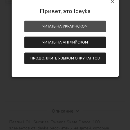
Привет, это Ideyka
378,00
ЧИТАТЬ НА УКРАИНСКОМ
грн
458,00
грн
ЧИТАТЬ НА АНГЛИЙСКОМ
Экономия:
80,00 грн
ПРОДОЛЖИТЬ ЯЗЫКОМ ОККУПАНТОВ
Описание
Пазлы L.O.L. Surprise! Tweens Skate Dance, 100 
элементов от Ideyka рассчитаны на детей, которые 