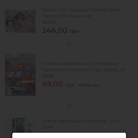
Пазлы L.O.L. Surprise! Tweens Skate
Dance, 100 элементов
30х40
246,00
грн
Книжка-раскраска со стикерами -
Городской транспорт ©art_selena_ua
21x29
49,00
грн
89,00
грн
Набор акриловых маркеров, 12 шт.
12х14
83,00
грн
123,00
грн