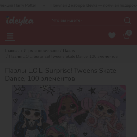
arry Potter
Покупай 2 набора Ideyka — получай подарок-сюрпри
0
Главная
Игры и творчество
Пазлы
Пазлы L.O.L. Surprise! Tweens Skate Dance, 100 элементов
Пазлы L.O.L. Surprise! Tweens Skate
Dance, 100 элементов