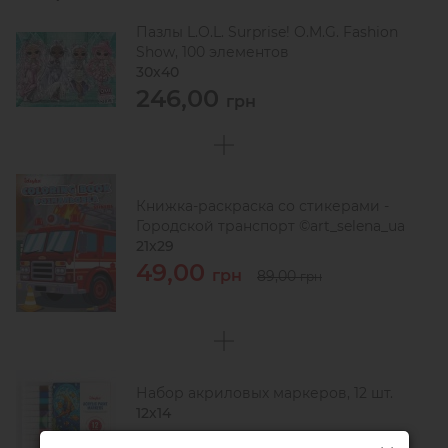
Пазлы L.O.L. Surprise! O.M.G. Fashion
Show, 100 элементов
30х40
246,00
грн
Книжка-раскраска со стикерами -
Городской транспорт ©art_selena_ua
21x29
49,00
грн
89,00
грн
Набор акриловых маркеров, 12 шт.
12х14
83,00
грн
123,00
грн