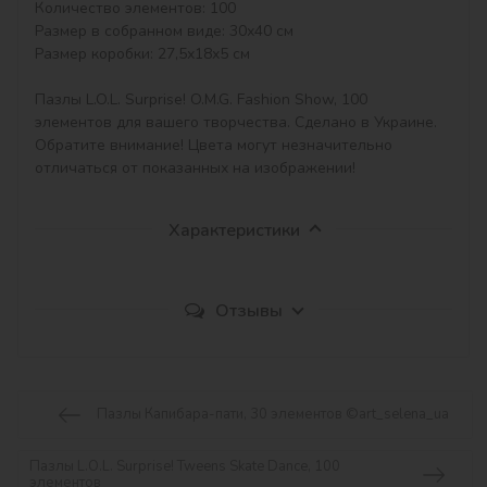
Количество элементов: 100

Размер в собранном виде: 30х40 см

Размер коробки: 27,5х18х5 см

Пазлы L.O.L. Surprise! O.M.G. Fashion Show, 100 
элементов для вашего творчества. Сделано в Украине.

Обратите внимание! Цвета могут незначительно 
отличаться от показанных на изображении!
Характеристики
Отзывы
Пазлы Капибара-пати, 30 элементов ©art_selena_ua
Пазлы L.O.L. Surprise! Tweens Skate Dance, 100
элементов