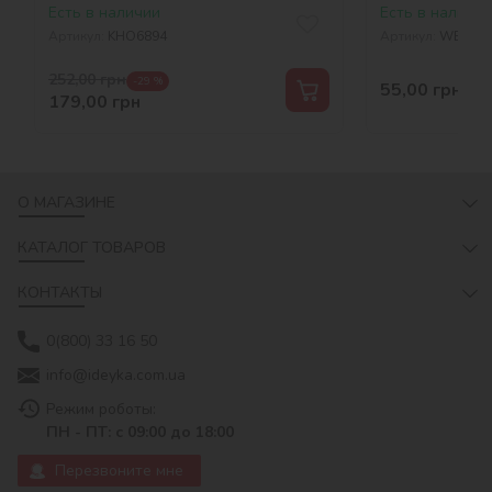
металлик ©art_selena_ua
Есть в наличии
Есть в наличии
Артикул:
KHO6894
Артикул:
WBL005
252,00
грн
-29 %
55,00
грн
179,00
грн
О МАГАЗИНЕ
КАТАЛОГ ТОВАРОВ
КОНТАКТЫ
0(800) 33 16 50
info@ideyka.com.ua
Режим роботы:
ПН - ПТ: с 09:00 до 18:00
Перезвоните мне