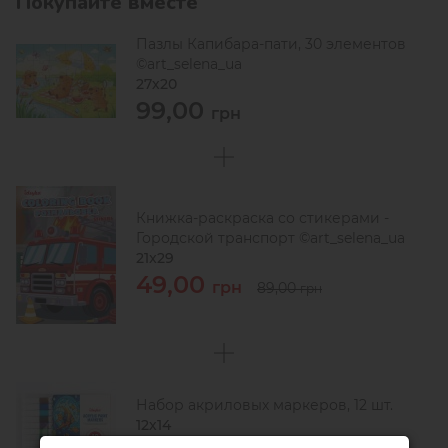
Покупайте вместе
Пазлы Капибара-пати, 30 элементов
©art_selena_ua
27х20
99,00
грн
Книжка-раскраска со стикерами -
Городской транспорт ©art_selena_ua
21x29
49,00
грн
89,00
грн
Набор акриловых маркеров, 12 шт.
12х14