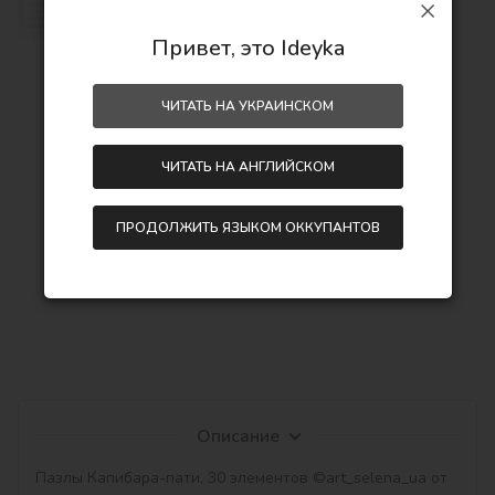
83,00
грн
123,00
грн
Привет, это Ideyka
ЧИТАТЬ НА УКРАИНСКОМ
231,00
грн
311,00
грн
ЧИТАТЬ НА АНГЛИЙСКОМ
Экономия:
80,00 грн
ПРОДОЛЖИТЬ ЯЗЫКОМ ОККУПАНТОВ
Описание
Пазлы Капибара-пати, 30 элементов ©art_selena_ua от 