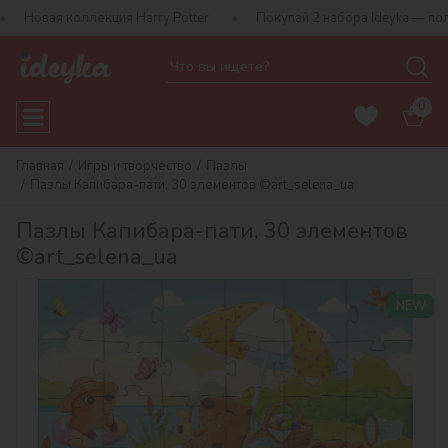
оллекция Harry Potter
Покупай 2 набора Ideyka — получай пода
0
Главная
Игры и творчество
Пазлы
Пазлы Капибара-пати, 30 элементов ©art_selena_ua
Пазлы Капибара-пати, 30 элементов
©art_selena_ua
NEW