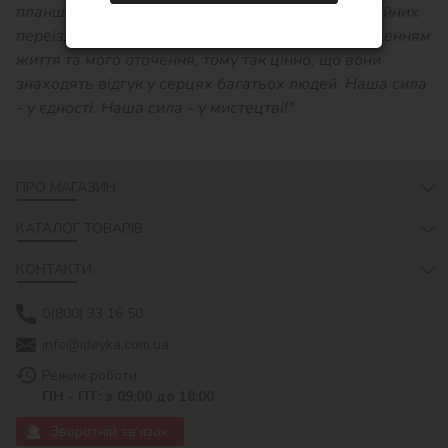
планшет - з ним я змогла малювати під час постійних
переїздів. Мої роботи завжди були та є відображенням
життя та мого оточення, тому так цінно, що вони
знаходять відгук у серцях багатьох людей. Наша сила
- у єдності. Наша сила - у мистецтві!"
ПРО МАГАЗИН
КАТАЛОГ ТОВАРІВ
КОНТАКТИ
0(800) 33 16 50
info@ideyka.com.ua
Режим роботи:
ПН - ПТ: з 09:00 до 18:00
Зворотній зв'язок