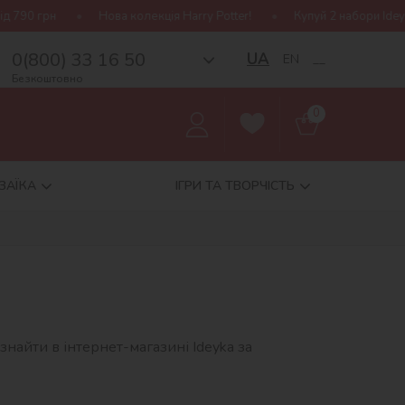
90 грн
Нова колекція Harry Potter!
Купуй 2 набори Ideyka
0(800) 33 16 50
UA
EN
__
Безкоштовно
0
ЗАЇКА
ІГРИ ТА ТВОРЧІСТЬ
 знайти в інтернет-магазині Ideyka за