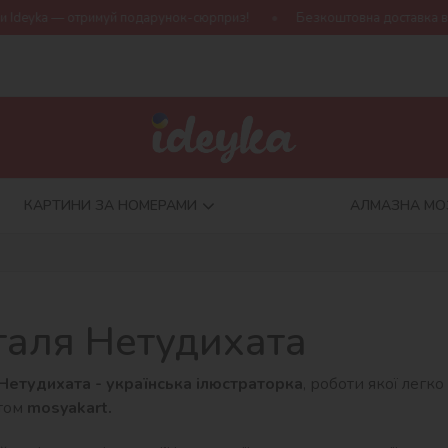
deyka — отримуй подарунок-сюрприз!
Безкоштовна доставка від 7
КАРТИНИ ЗА НОМЕРАМИ
АЛМАЗНА МО
таля Нетудихата
Нетудихата - українська ілюстраторка
, роботи якої легко
том
mosyakart.