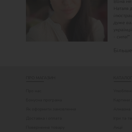
Вона ней
Наталя д
ілюстрац
дуже важ
українці
- сила!
"
Більше
ПРО МАГАЗИН
КАТАЛОГ
Про нас
Улюблені
Бонусна програма
Картини 
Як оформити замовлення
Алмазна 
Доставка і оплата
Ігри та т
Повернення товару
Акції