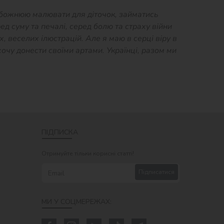
Обожнюю малювати для діточок, займатись
ред суму та печалі, серед болю та страху війни
, веселих ілюстрацій. Але я маю в серці віру в
хочу донести своїми артами. Українці, разом ми
ПІДПИСКА
Отримуйте тільки корисні статті!
Підписатися
МИ У СОЦМЕРЕЖАХ: