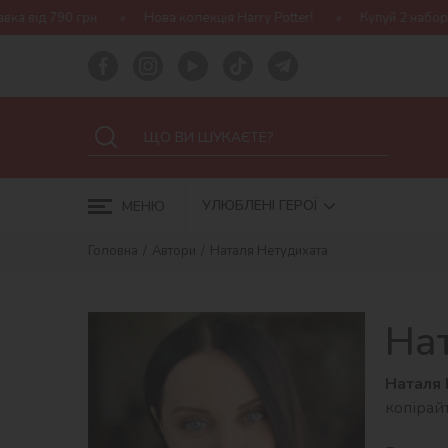
 від 790 грн
Нова колекція Harry Potter!
Купуй 2 набори I
УЛЮБЛЕНІ ГЕРОЇ
МЕНЮ
Головна
Автори
Наталя Нетудихата
На
Наталя 
копірай