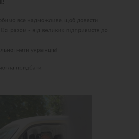
!
робимо все надможливе, щоб довести
 Всі разом - від великих підприємств до
льної мети українців!
змогла придбати: