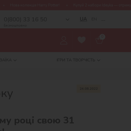
otter!
Купуй 2 набори Ideyka — отримуй подарунок-сюрприз!
0(800) 33 16 50
UA
EN
__
Безкоштовно
0
ЗАЇКА
ІГРИ ТА ТВОРЧІСТЬ
оку
24.08.2022
ому році свою 31