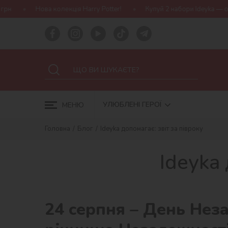
rry Potter!
Купуй 2 набори Ideyka — отримуй подарунок-сюрприз
УЛЮБЛЕНІ ГЕРОЇ
МЕНЮ
Головна
Блог
Ideyka допомагає: звіт за півроку
Ideyka 
24 серпня – День Неза