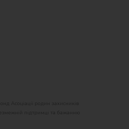
онд Асоціації родин захисників
безмежній підтримці та бажанню