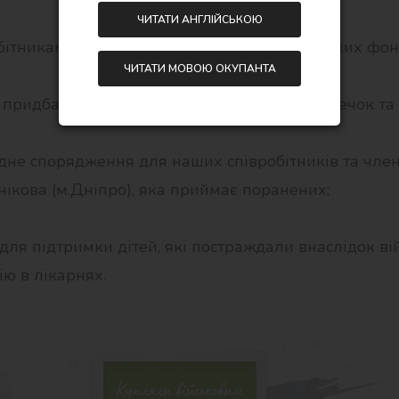
ЧИТАТИ АНГЛІЙСЬКОЮ
робітниками за сприянням різних волонтерських фон
ЧИТАТИ МОВОЮ ОКУПАНТА
придбання тепловізорів, бронежилетів, аптечок та
не спорядження для наших співробітників та членів 
нікова (м.Дніпро), яка приймає поранених;
ля підтримки дітей, які постраждали внаслідок ві
ію в лікарнях.