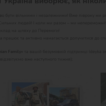
 Україна виборює, як ніколи
аво бути вільними і незалежними! Вже півроку ми 
а Сильних людей! І коли ми разом – ми непереможні!
вклад на шляху до Перемоги!
ka працює та активно намагається долучитися до спі
nian Family»
та вашій безумовній підтримці Іdeyka 
відзвітуємо вже наступного тижня);