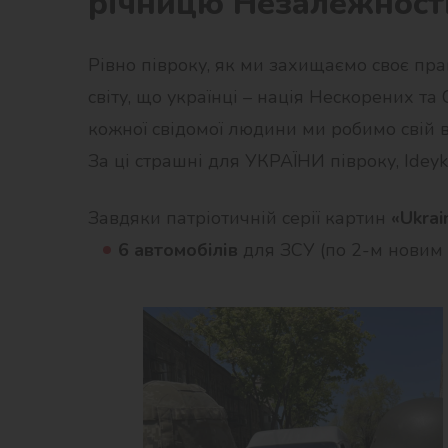
річницю Незалежності
Рівно півроку, як ми захищаємо своє пр
світу, що українці – нація Нескорених т
кожної свідомої людини ми робимо свій 
За ці страшні для УКРАЇНИ півроку, Idey
Завдяки патріотичній серії картин
«Ukrai
6
автомобілів
для ЗСУ (по 2-м новим 