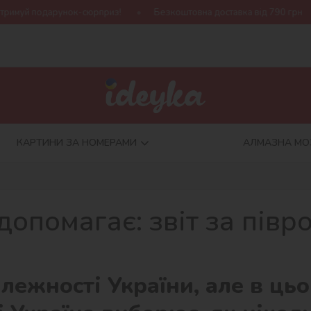
!
Безкоштовна доставка від 790 грн
Нова колекція Harry P
КАРТИНИ ЗА НОМЕРАМИ
АЛМАЗНА МО
допомагає: звіт за півр
лежності України, але в ць