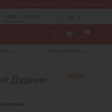
ва колекція Harry Potter!
Купуй 2 набори Ideyka — отримуй пода
0(800) 33 16 50
UA
EN
__
Безкоштовно
0
ЗАЇКА
ІГРИ ТА ТВОРЧІСТЬ
аті Дудник
20.07.2022
ю історією.