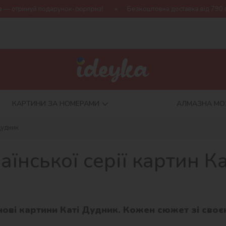
 подарунок-сюрприз!
Безкоштовна доставка від 790 грн
Но
КАРТИНИ ЗА НОМЕРАМИ
АЛМАЗНА МО
Дудник
аїнської серії картин К
ові картини Каті Дудник. Кожен сюжет зі своє