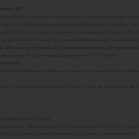
ищає світ
ати цю роботу, то було 20 чи 21 лютого. Я собі подумала, що Украї
, інша - на утробі, як зазвичай кладе вагітна жінка. Та Україна - я
ь років 10 тому, коли їхали до мами на кладовище в Одеську облас
 сумно і боляче. І ось я стою в цьому червоному морі і згадую чию
х, або там, де точились бої, де загинули воїни, де кров затоп
були на початку роботи над цією картиною 20-21 лютого.
пророча..
у війні із окупантами, гинуть наші люди, мирні люди, бо ворог прий
тину, так сонце огортає кожного з нас. Куди б ми не поїхали і де 
огонациональная страна.
зных языках: украинском, русском, молдавском, болгарском, турецк
ться, но все мы знаем как минимум два языка, а некоторые и три,