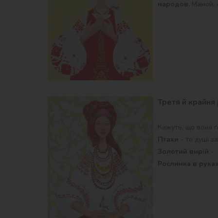
народов.
Мамой. А
Третя й крайня 
Кажуть, що вона ге
Птахи
- то душі за
Золотий вирій
- 
Рослинка в рука