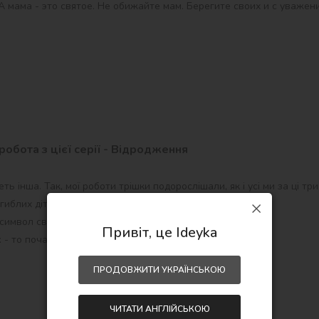
 мама - это святое. Не обижайте мам. Берегите своих и с уважен
робота з цієї серії - Відродження
ть інша. Так, мої роботи трішки подорослішали, як і усі ми за ці три 
гиблих дітей.
символ святості.
Привіт, це Ideyka
х
- то початок нового життя.
ПРОДОВЖИТИ УКРАЇНСЬКОЮ
ЧИТАТИ АНГЛІЙСЬКОЮ