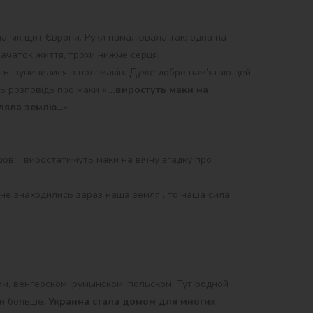
на, як щит Європи. Руки намалювала так: одна на
к зачаток життя, трохи нижче серця.
ть, зупинилися в полі маків. Дуже добре пам’ятаю цей
сь розповідь про маки
«…виростуть маки на
ляла землю...»
шов. І виростатимуть маки на вічну згадку про
б не знаходились зараз наша земля , то наша сила.
ом, венгерском, румынском, польском. Тут родной
 и больше.
Украина стала домом для многих