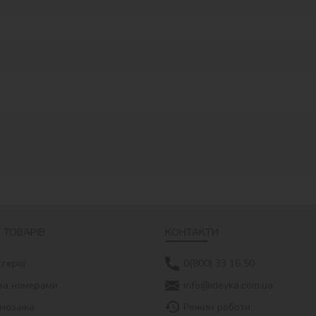
 ТОВАРІВ
КОНТАКТИ
 герої
0(800) 33 16 50
за номерами
info@ideyka.com.ua
мозаїка
Режим роботи: