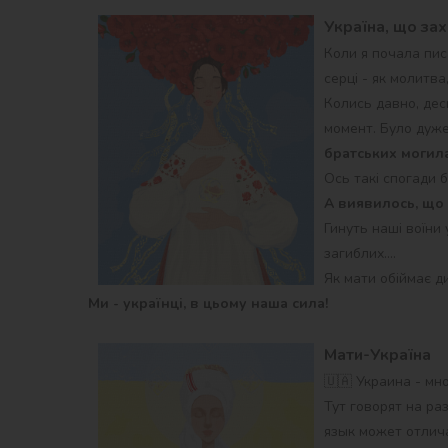
Україна, що зах
Коли я почала пис
серці - як молитва
Колись давно, дес
момент. Було дуже
братських могила
Ось такі спогади 
А виявилось, що 
Гинуть наші воїни 
загиблих….
Як мати обіймає ди
Ми - українці, в цьому наша сила!
Мати-Україна
🇺🇦 Украина - мн
Тут говорят на ра
язык может отлича