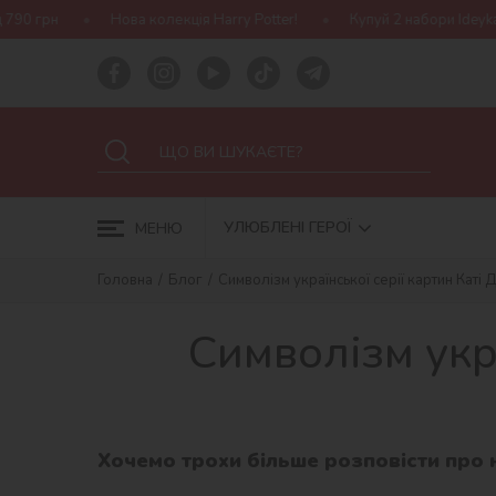
Нова колекція Harry Potter!
Купуй 2 набори Ideyka — отримуй
УЛЮБЛЕНІ ГЕРОЇ
МЕНЮ
Головна
Блог
Символізм української серії картин Каті 
Символізм укр
Хочемо трохи більше розповісти про н