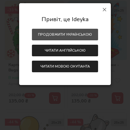
-33 %
-33 %
25х25
25х25
Привіт, це Ideyka
ПРОДОВЖИТИ УКРАЇНСЬКОЮ
ЧИТАТИ АНГЛІЙСЬКОЮ
Картина за номерами -
Картина за номерами -
ЧИТАТИ МОВОЮ ОКУПАНТА
Bugs & Lola ©Warner
Superman: Політ до
Bros.
зірок ©Warner Bros.
В наявності
В наявності
Артикул:
KHO6860
Артикул:
KHO1341
202,00
₴
202,00
₴
-33 %
-33 %
135,00
₴
135,00
₴
-44 %
-44 %
25х25
25х25