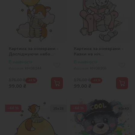
Картина за номерами -
Картина за номерами -
Досліджуючи небо
Казки на ніч
©tanya_bonya
©tanya_bonya
В наявності
В наявності
Артикул:
KHO6144
Артикул:
KHO6166
176,00
₴
176,00
₴
-44 %
-44 %
99,00
₴
99,00
₴
-44 %
-44 %
25х25
40х40