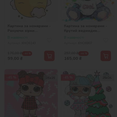
Картина за номерами -
Картина за номерами -
Рахуючи зірки
Крутий ведмедик
©tanya_bonya
©art_selena_ua
В наявності
В наявності
Артикул:
KHO6143
Артикул:
KHO6807
176,00
₴
297,00
₴
-44 %
-44 %
99,00
₴
165,00
₴
-45 %
-45 %
25х25
25х25