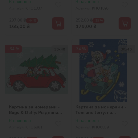
В наявності
В наявності
(AB)
Артикул:
KHO1337
Артикул:
KHO1095
297,00
₴
252,00
₴
-44 %
-29 %
165,00
₴
179,00
₴
-34 %
-34 %
30х40
30х40
Картина за номерами -
Картина за номерами -
Bugs & Daffy: Різдвяна
Tom and Jerry: на
поїздка ©Warner Bros.
санчатах ©Warner Bros.
В наявності
В наявності
Артикул:
KHO6861
Артикул:
KHO6859