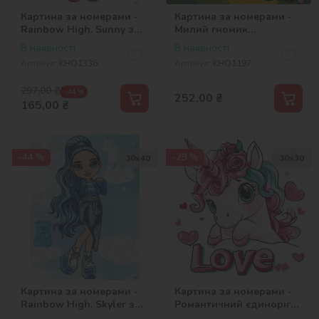
Картина за номерами -
Картина за номерами -
Rainbow High. Sunny з
Милий гномик
голограмними стразами
©art_selena_ua
В наявності
В наявності
(AB)
Артикул:
KHO1336
Артикул:
KHO1197
297,00
₴
-44 %
252,00
₴
165,00
₴
-44 %
-29 %
30х40
30х30
Картина за номерами -
Картина за номерами -
Rainbow High. Skyler з
Романтичний єдиноріг
голограмними стразами
©art_selena_ua