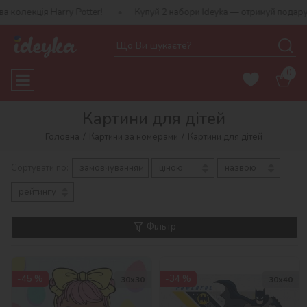
ry Potter!
Купуй 2 набори Ideyka — отримуй подарунок-сюрприз!
0
Картини для дітей
Головна
Картини за номерами
Картини для дітей
Сортувати по:
замовчуванням
ціною
назвою
рейтингу
Фільтр
-45 %
-34 %
30х30
30х40