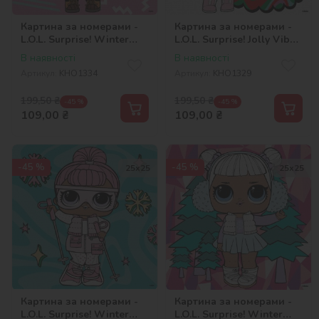
Картина за номерами -
Картина за номерами -
L.O.L. Surprise! Winter
L.O.L. Surprise! Jolly Vibes.
chill. 12
Bon Bon
В наявності
В наявності
Артикул:
KHO1334
Артикул:
KHO1329
199,50
₴
199,50
₴
-45 %
-45 %
109,00
₴
109,00
₴
-45 %
-45 %
25х25
25х25
Картина за номерами -
Картина за номерами -
L.O.L. Surprise! Winter
L.O.L. Surprise! Winter