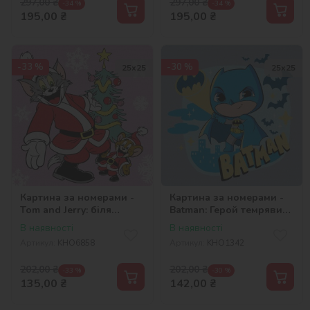
297,00
₴
297,00
₴
-34 %
-34 %
195,00
₴
195,00
₴
-33 %
-30 %
25х25
25х25
Картина за номерами -
Картина за номерами -
Tom and Jerry: біля
Batman: Герой темряви
ялинки ©Warner Bros.
©Warner Bros.
В наявності
В наявності
Артикул:
KHO6858
Артикул:
KHO1342
202,00
₴
202,00
₴
-33 %
-30 %
135,00
₴
142,00
₴