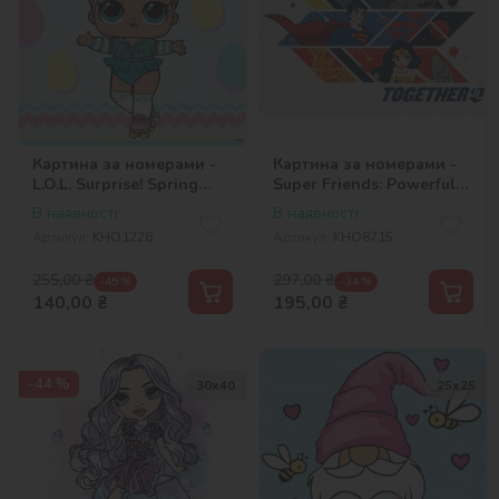
Картина за номерами -
Картина за номерами -
L.O.L. Surprise! Spring
Super Friends: Powerful
Bling DAWN 2
together ©Warner Bros.
В наявності
В наявності
Артикул:
KHO1226
Артикул:
KHO8715
255,00
₴
297,00
₴
-45 %
-34 %
140,00
₴
195,00
₴
-44 %
30х40
25х25