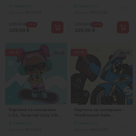
chill. Snow Bunny
chill. Snow Angel
В наявності
В наявності
Артикул:
KHO1325
Артикул:
KHO1318
199,50
₴
199,50
₴
-45 %
-45 %
109,00
₴
109,00
₴
-45 %
-44 %
25х25
25х25
Картина за номерами -
Картина за номерами -
L.O.L. Surprise! Jolly Vibes.
Улюблений байк
V.R.Q.T.
©art_selena_ua
В наявності
В наявності
Артикул:
KHO1321
Артикул:
KHO1328