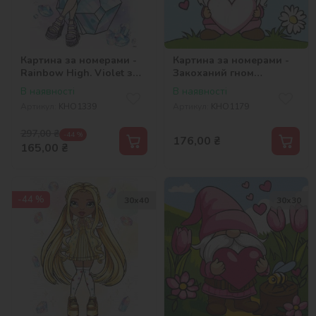
Картина за номерами -
Картина за номерами -
Rainbow High. Violet з
Закоханий гном
голограмними стразами
©art_selena_ua
В наявності
В наявності
(AB)
Артикул:
KHO1339
Артикул:
KHO1179
297,00
₴
-44 %
176,00
₴
165,00
₴
-44 %
30х40
30х30