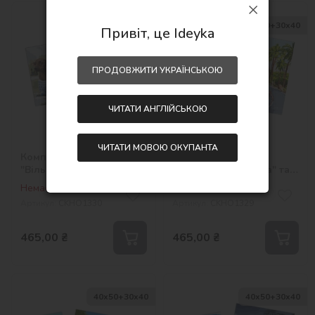
40х50+30х40
40х50+30х40
Привіт, це Ideyka
ПРОДОВЖИТИ УКРАЇНСЬКОЮ
ЧИТАТИ АНГЛІЙСЬКОЮ
ЧИТАТИ МОВОЮ ОКУПАНТА
Комплект картин -
Комплект картин -
"Вільна" та "Маленький
"Весела прогулянка" та
мандрівник"
"Міський ритм"
Немає на складі
Немає на складі
Артикул:
СKHO1330
Артикул:
СKHO1329
465,00
₴
465,00
₴
40х50+30х40
40х50+30х40