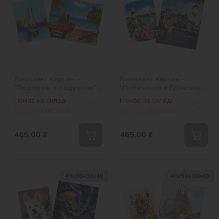
Комплект картин -
Комплект картин -
"Подорож з подругою"
"Побачення в Гданську"
та "Романтика моря"
та "Маяк з еустомами"
Немає на складі
Немає на складі
Артикул:
СKHO1328
Артикул:
СKHO1327
465,00
₴
465,00
₴
40х50+30х40
40х50+30х40