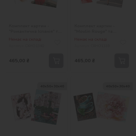
Комплект картин -
Комплект картин -
"Романтична Іспанія" та
"Moulin Rouge" та
"Стильний корги"
"Поцілунок метеликів"
Немає на складі
Немає на складі
Артикул:
СKHO1340
Артикул:
СKHO1339
465,00
₴
465,00
₴
40х50+30х40
40х50+30х40