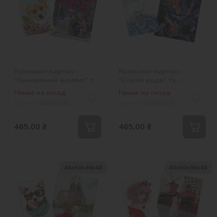
Комплект картин -
Комплект картин -
"Хвилюючий момент" та
"Стихія води" та
"Весняна радість"
"Квітуча долина"
Немає на складі
Немає на складі
Артикул:
СKHO1342
Артикул:
СKHO1341
465,00
₴
465,00
₴
40х50+30х40
40х50+30х40