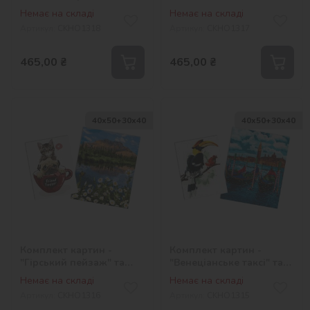
та "Натюрморт з кавою"
"Білий зайчик"
Немає на складі
Немає на складі
Артикул:
СKHO1318
Артикул:
СKHO1317
465,00
₴
465,00
₴
40х50+30х40
40х50+30х40
Комплект картин -
Комплект картин -
"Гірський пейзаж" та
"Венеціанське таксі" та
"Друзі назавжди"
"Дивовижне творіння"
Немає на складі
Немає на складі
Артикул:
СKHO1316
Артикул:
СKHO1315