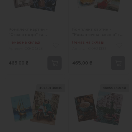
Комплект картин -
Комплект картин -
"Стихія води" та
"Романтична Іспанія" та
"Грайливе цуценя"
"Маленьке тигреня"
Немає на складі
Немає на складі
Артикул:
СKHO1323
Артикул:
СKHO1322
465,00
₴
465,00
₴
40х50+30х40
40х50+30х40