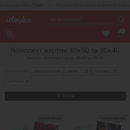
 Harry Potter!
Купуй 2 набори Ideyka — отримуй подарунок-сюрпр
0
Комплект картин 40х50 та 30х40
Головна
Комплект картин 40х50 та 30х40
Сортувати по:
замовчуванням
ціною
назвою
рейтингу
Фільтр
40х50+30х40
40х50+30х40