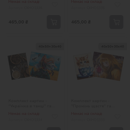
Немає на складі
Немає на складі
Артикул:
СKHO1336
Артикул:
СKHO1335
465,00
₴
465,00
₴
40х50+30х40
40х50+30х40
Комплект картин -
Комплект картин -
"Українка в танці" та
"Промінь щастя" та
"Духмяна кава"
"Бешкетне кошеня"
Немає на складі
Немає на складі
Артикул:
СKHO1334
Артикул:
СKHO1333