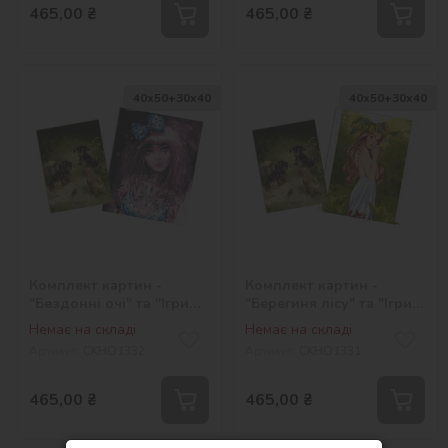
465,00
₴
465,00
₴
40х50+30х40
40х50+30х40
Комплект картин -
Комплект картин -
"Бездонні очі" та "Ігри
"Берегиня лісу" та "Ігри
цуценят"
цуценят"
Немає на складі
Немає на складі
Артикул:
СKHO1332
Артикул:
СKHO1331
465,00
₴
465,00
₴