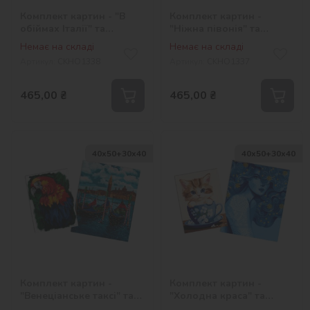
Комплект картин - "В
Комплект картин -
обіймах Італії" та
"Ніжна півонія" та
"Пухнасте кошеня"
"Ароматні кавові зерна"
Немає на складі
Немає на складі
Артикул:
СKHO1338
Артикул:
СKHO1337
465,00
₴
465,00
₴
40х50+30х40
40х50+30х40
Комплект картин -
Комплект картин -
"Венеціанське таксі" та
"Холодна краса" та
"Єдиний і неповторний"
"Бешкетне кошеня"