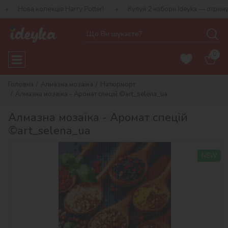
лекція Harry Potter!
Купуй 2 набори Ideyka — отримуй подарунок
0
Головна
Алмазна мозаїка
Натюрморт
Алмазна мозаїка - Аромат спецій ©art_selena_ua
Алмазна мозаїка - Аромат спецій
©art_selena_ua
NEW