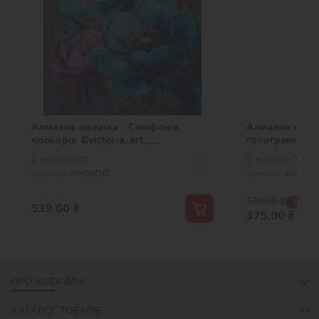
Алмазна мозаїка - Симфонія
Алмазна мозаї
кольорів ©victoria_art___
голограмними
©victoria_art_
В наявності
В наявності
Артикул:
AMO8047
Артикул:
AMO80
539,00
₴
-30 %
539,00
₴
375,00
₴
ПРО МАГАЗИН
КАТАЛОГ ТОВАРІВ