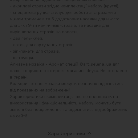
- акрилові стрази згідно комплектації набору (круглі),

- спеціальна ручка-стилус для роботи зі стразами з 
м’яким тримачем та 3 додаткових насадки для нього: 
для 3-х і 9-ти камінчиків-стразів, та насадка для 
вирівнювання стразів на полотні,

- два гель-клея,

- лоток для сортування стразів,

- зіп-пакети для стразів,

- інструкція.

Алмазна мозаїка - Аромат спецій ©art_selena_ua для 
вашої творчості в інтернет-магазині Ideyka. Виготовлено 
в Україні.

Кольори готової мозаїки можуть незначно відрізнятися 
від показаних на зображенні!

Характеристики і комплектація, що не впливають на 
використання і функціональність набору, можуть бути 
змінені без повідомлення та відрізнятися від зображених 
на сайті!
Характеристики