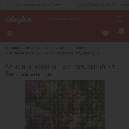
 колекція Harry Potter!
Купуй 2 набори Ideyka — отримуй подару
0
Головна
Алмазна мозаїка
Домашні тварини
Алмазна мозаїка - Бенгальський кіт ©art_selena_ua
Алмазна мозаїка - Бенгальський кіт
©art_selena_ua