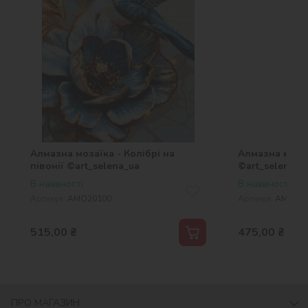
Алмазна мозаїка - Колібрі на
Алмазна мозаї
півонії ©art_selena_ua
©art_selena_u
В наявності
В наявності
Артикул:
AMO20100
Артикул:
AMO83
515,00
₴
475,00
₴
ПРО МАГАЗИН