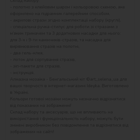
Склад набору:

- полотно з клейовим шаром і кольоровою схемою, яке 
оформлено на підрамник галерейним способом,

- акрилові стрази згідно комплектації набору (круглі),

- спеціальна ручка-стилус для роботи зі стразами з 
м’яким тримачем та 3 додаткових насадки для нього: 
для 3-х і 9-ти камінчиків-стразів, та насадка для 
вирівнювання стразів на полотні,

- два гель-клея,

- лоток для сортування стразів,

- зіп-пакети для стразів,

- інструкція.

Алмазна мозаїка - Бенгальський кіт ©art_selena_ua для 
вашої творчості в інтернет-магазині Ideyka. Виготовлено 
в Україні.

Кольори готової мозаїки можуть незначно відрізнятися 
від показаних на зображенні!

Склад набору та аксесуарів, що не впливають на 
використання і функціональність набору, можуть бути 
змінені виробником без повідомлення та відрізнятися від 
зображених на сайті!