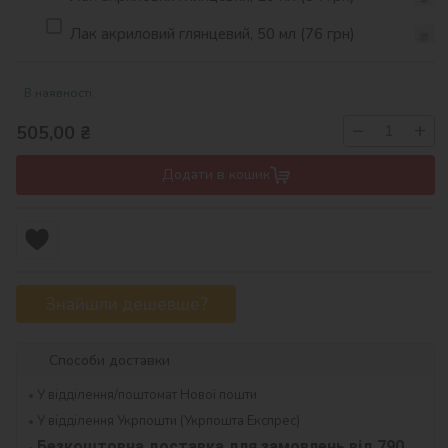
Лак акриловий глянцевий, 50 мл (76 грн)
В наявності
−
+
505,00
₴
Додати в кошик
Знайшли дешевше?
Способи доставки
У відділення/поштомат Нової пошти
У відділення Укрпошти (Укрпошта Експрес)
Безкоштовна доставка для замовлень від 790 