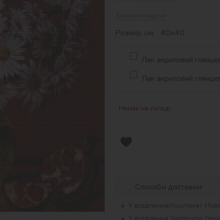
Залишити відгук
Розмір, см: 40х40
Лак акриловий глянцев
Лак акриловий глянцев
Немає на складі
Способи доставки
У відділення/поштомат Нов
У відділення Укрпошти (Ук