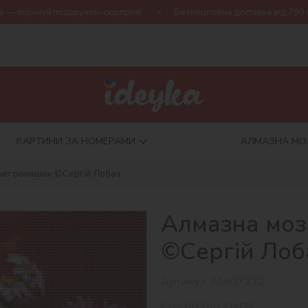
нок-сюрприз!
Безкоштовна доставка від 790 грн
Нова коле
КАРТИНИ ЗА НОМЕРАМИ
АЛМАЗНА МО
укет ромашок ©Сергій Лобач
Алмазна моз
©Сергій Лоб
Артикул:
AMO7332
EAN:
4823104339175