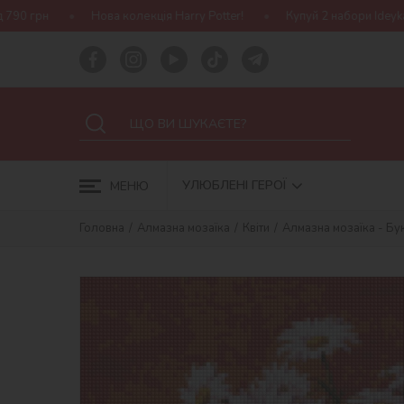
 колекція Harry Potter!
Купуй 2 набори Ideyka — отримуй подару
УЛЮБЛЕНІ ГЕРОЇ
МЕНЮ
Головна
Алмазна мозаїка
Квіти
Алмазна мозаїка - Б