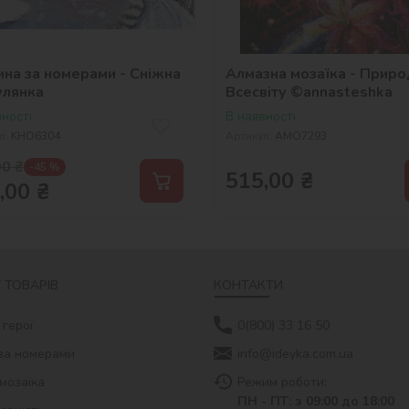
ина за номерами - Сніжна
Алмазна мозаїка - Приро
улянка
Всесвіту ©annasteshka
ності
В наявності
л:
KHO6304
Артикул:
AMO7293
00
₴
-45 %
515,00
₴
,00
₴
 ТОВАРІВ
КОНТАКТИ
 герої
0(800) 33 16 50
за номерами
info@ideyka.com.ua
мозаїка
Режим роботи:
ПН - ПТ: з 09:00 до 18:00