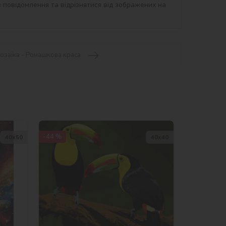
 повідомлення та відрізнятися від зображених на 
озаїка - Ромашкова краса
-44 %
40х50
40х40