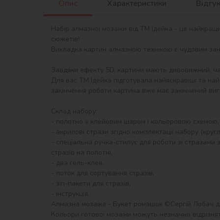
Опис
Характеристики
Відгу
Набір алмазної мозаїки від ТМ Ідейка - це найкращ
сюжетів!

Викладка картин алмазною технікою є чудовим занят
Завдяки ефекту 5D, картини мають дивовижний, ча
Для вас ТМ Ідейка підготувала найяскравіші та най
закінчення роботи картина вже має закінчений виг
Склад набору:

- полотно з клейовим шаром і кольоровою схемою,
- акрилові стрази згідно комплектації набору (круглі)
- спеціальна ручка-стилус для роботи зі стразами з
стразів на полотні,

- два гель-клея,

- лоток для сортування стразів,

- зіп-пакети для стразів,

- інструкція.

Алмазна мозаїка - Букет ромашок ©Сергій Лобач для
Кольори готової мозаїки можуть незначно відрізнят