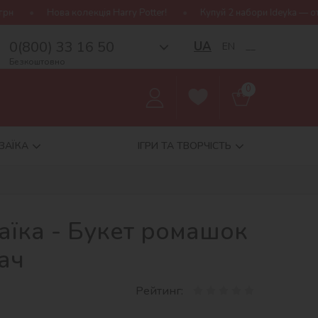
кція Harry Potter!
Купуй 2 набори Ideyka — отримуй подарунок-с
0(800) 33 16 50
UA
EN
__
Безкоштовно
0
ЗАЇКА
ІГРИ ТА ТВОРЧІСТЬ
аїка - Букет ромашок
ач
Рейтинг: