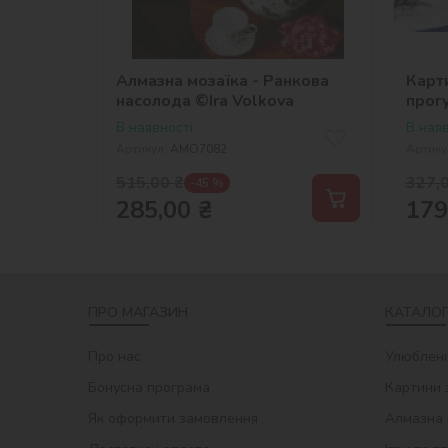
Алмазна мозаїка - Ранкова
Карт
насолода ©Ira Volkova
прог
В наявності
В наяв
Артикул:
AMO7082
Артику
515,00
₴
327,
-45 %
285,00
₴
179
ПРО МАГАЗИН
КАТАЛОГ
Про нас
Улюблені
Бонусна програма
Картини 
Як оформити замовлення
Алмазна 