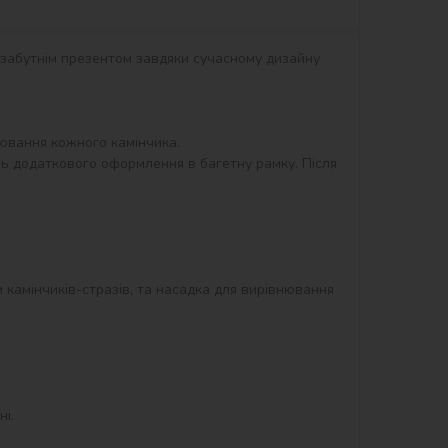
незабутнім презентом завдяки сучасному дизайну 
вання кожного камінчика.

ть додаткового оформлення в багетну рамку. Після 
и камінчиків-стразів, та насадка для вирівнювання 
і.
