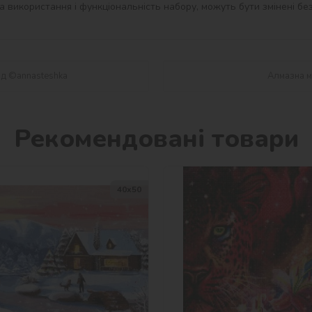
 використання і функціональність набору, можуть бути змінені без
ад ©annasteshka
Алмазна м
Рекомендовані товари
40х50