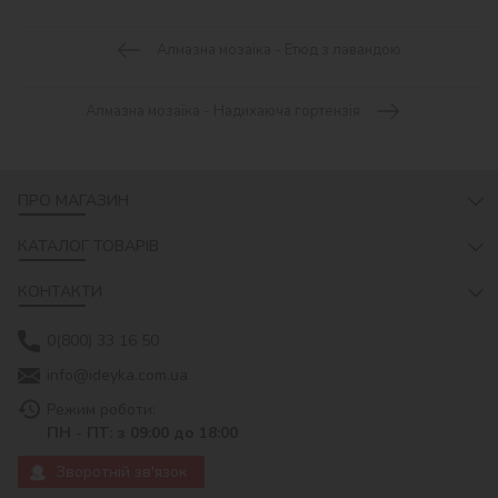
Алмазна мозаїка - Етюд з лавандою
Алмазна мозаїка - Надихаюча гортензія
ПРО МАГАЗИН
КАТАЛОГ ТОВАРІВ
КОНТАКТИ
0(800) 33 16 50
info@ideyka.com.ua
Режим роботи:
ПН - ПТ: з 09:00 до 18:00
Зворотній зв'язок