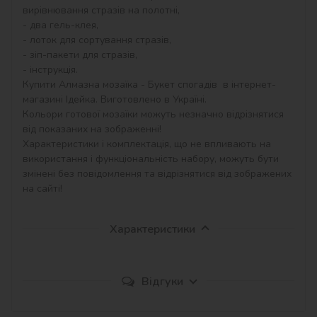
вирівнювання стразів на полотні,

- два гель-клея,

- лоток для сортування стразів,

- зіп-пакети для стразів,

- інструкція.

Купити Алмазна мозаїка - Букет спогадів  в інтернет-
магазині Ідейка. Виготовлено в Україні.

Кольори готової мозаїки можуть незначно відрізнятися 
від показаних на зображенні!

Характеристики і комплектація, що не впливають на 
використання і функціональність набору, можуть бути 
змінені без повідомлення та відрізнятися від зображених 
на сайті!
Характеристики
Відгуки