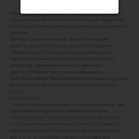
Опис
Набір алмазної мозаїки від ТМ Ідейка - це найкращий 
подарунок для близьких, коханих та рідних людей, який 
стане незабутнім презентом завдяки сучасному дизайну 
сюжетів!

Викладка картин алмазною технікою є чудовим 
заняттям для зняття стресу, медитації та релаксу.

Завдяки ефекту 5D, картини мають дивовижний, 
чаруючий об’ємний вигляд, який поглиблюється за 
допомогою огранювання кожного камінчика.

Для Вас ТМ Ідейка підготувала найяскравіші та 
найгарніші набори алмазної мозаїки на підрамнику, котрі 
не потребують додаткового оформлення в багетну 
рамку. 

Склад набору:

- полотно з клейовим шаром і кольоровою схемою, яке 
оформлено на підрамник галерейним способом,

- акрилові стрази згідно комплектації набору (круглі),

- спеціальна ручка-стилус для роботи зі стразами з 
м’яким тримачем та 3 додаткових насадки для нього: 
для 3-х і 9-ти камінчиків-стразів, та насадка для 