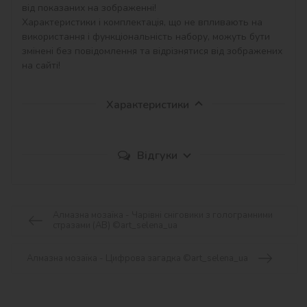
від показаних на зображенні!

Характеристики і комплектація, що не впливають на 
використання і функціональність набору, можуть бути 
змінені без повідомлення та відрізнятися від зображених 
на сайті!
Характеристики
Відгуки
Алмазна мозаїка - Чарівні сніговики з голограмними
стразами (AB) ©art_selena_ua
Алмазна мозаїка - Цифрова загадка ©art_selena_ua