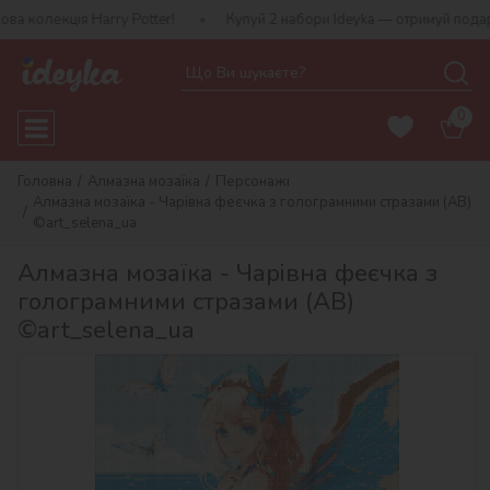
кція Harry Potter!
Купуй 2 набори Ideyka — отримуй подарунок-с
0
Головна
Алмазна мозаїка
Персонажі
Алмазна мозаїка - Чарівна феєчка з голограмними стразами (AB)
©art_selena_ua
Алмазна мозаїка - Чарівна феєчка з
голограмними стразами (AB)
©art_selena_ua