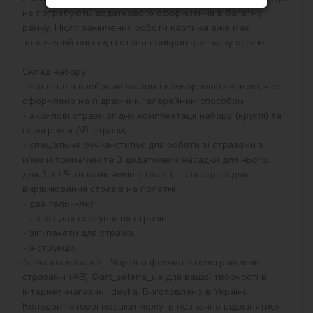
не потребують додаткового оформлення в багетну 
рамку. Після закінчення роботи картина вже має 
закінчений вигляд і готова прикрашати вашу оселю.

Склад набору:

- полотно з клейовим шаром і кольоровою схемою, яке 
оформлено на підрамник галерейним способом,

- акрилові стрази згідно комплектації набору (круглі) та 
голограмні АВ-стрази,

- спеціальна ручка-стилус для роботи зі стразами з 
м’яким тримачем та 3 додаткових насадки для нього: 
для 3-х і 9-ти камінчиків-стразів, та насадка для 
вирівнювання стразів на полотні,

- два гель-клея,

- лоток для сортування стразів,

- зіп-пакети для стразів,

- інструкція.

Алмазна мозаїка - Чарівна феєчка з голограмними 
стразами (AB) ©art_selena_ua для вашої творчості в 
інтернет-магазині Ideyka. Виготовлено в Україні.

Кольори готової мозаїки можуть незначно відрізнятися 