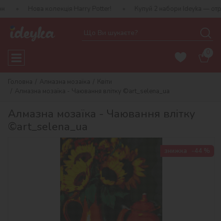
 колекція Harry Potter!
Купуй 2 набори Ideyka — отримуй подару
0
Головна
Алмазна мозаїка
Квіти
Алмазна мозаїка - Чаювання влітку ©art_selena_ua
Алмазна мозаїка - Чаювання влітку
©art_selena_ua
знижка
-44 %