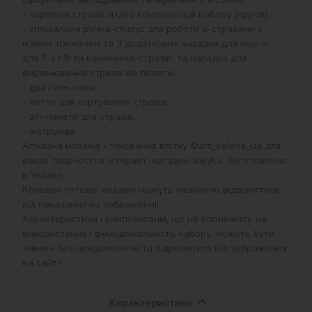
- акрилові стрази згідно комплектації набору (круглі),

- спеціальна ручка-стилус для роботи зі стразами з 
м’яким тримачем та 3 додаткових насадки для нього: 
для 3-х і 9-ти камінчиків-стразів, та насадка для 
вирівнювання стразів на полотні,

- два гель-клея,

- лоток для сортування стразів,

- зіп-пакети для стразів,

- інструкція.

Алмазна мозаїка - Чаювання влітку ©art_selena_ua для 
вашої творчості в інтернет-магазині Ideyka. Виготовлено 
в Україні.

Кольори готової мозаїки можуть незначно відрізнятися 
від показаних на зображенні!

Характеристики і комплектація, що не впливають на 
використання і функціональність набору, можуть бути 
змінені без повідомлення та відрізнятися від зображених 
на сайті!
Характеристики