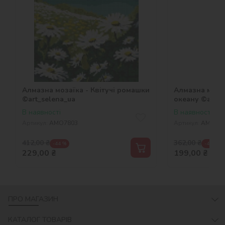
Алмазна мозаїка - Квітучі ромашки
Алмазна моза
©art_selena_ua
океану ©art_s
В наявності
В наявності
Артикул:
AMO7803
Артикул:
AMO77
412,00
₴
362,00
₴
-44 %
-45 %
229,00
₴
199,00
₴
ПРО МАГАЗИН
КАТАЛОГ ТОВАРІВ