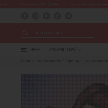
ція Harry Potter!
Купуй 2 набори Ideyka — отримуй подарунок-сю
УЛЮБЛЕНІ ГЕРОЇ
МЕНЮ
Головна
Алмазна мозаїка
Персонажі
Алмазна мозаїк