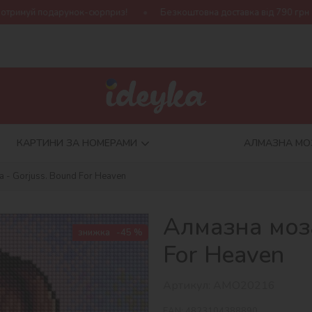
рприз!
Безкоштовна доставка від 790 грн
Нова колекція Ha
КАРТИНИ ЗА НОМЕРАМИ
АЛМАЗНА МО
а - Gorjuss. Bound For Heaven
Алмазна моза
знижка
-45 %
For Heaven
Артикул:
AMO20216
EAN:
4823104388890