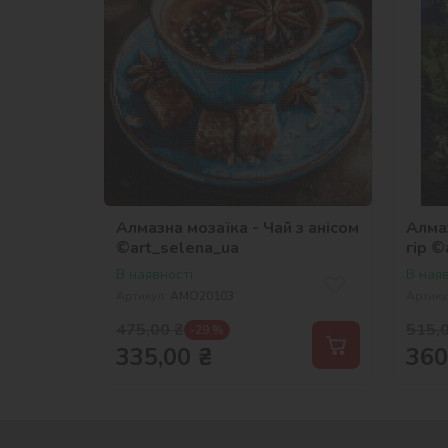
Алмазна мозаїка - Чай з анісом
Алма
©art_selena_ua
гір ©
В наявності
В наяв
Артикул:
AMO20103
Артику
475,00
₴
515,
-29 %
335,00
₴
360