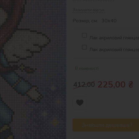
Залишити відгук
Розмір, см: 30х40
Лак акриловий глянцев
Лак акриловий глянцев
В наявності
225,00
₴
412,00
Знайшли дешевше?