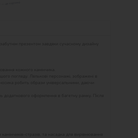
незабутнім презентом завдяки сучасному дизайну 
вання кожного камінчика.

ршого погляду. Лялькові персонажі, зображені в 
і носика робить образи універсальними, даючи 
ть додаткового оформлення в багетну рамку. Після 
и камінчиків-стразів, та насадка для вирівнювання 