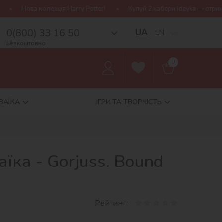
rry Potter!
Купуй 2 набори Ideyka — отримуй подарунок-сюрприз
0(800) 33 16 50
UA
EN
__
Безкоштовно
0
ЗАЇКА
ІГРИ ТА ТВОРЧІСТЬ
їка - Gorjuss. Bound
Рейтинг: