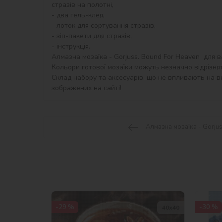
стразів на полотні,

- два гель-клея,

- лоток для сортування стразів,

- зіп-пакети для стразів,

- інструкція.

Алмазна мозаїка - Gorjuss. Bound For Heaven  для ва
Кольори готової мозаїки можуть незначно відрізнят
Склад набору та аксесуарів, що не впливають на ви
зображених на сайті!
Алмазна мозаїка - Gorjus
-29 %
-30 %
40х40