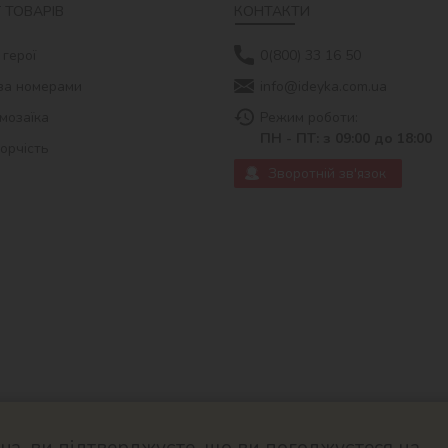
 ТОВАРІВ
КОНТАКТИ
 герої
0(800) 33 16 50
за номерами
info@ideyka.com.ua
мозаїка
Режим роботи:
ПН - ПТ: з 09:00 до 18:00
ворчість
Зворотній зв'язок