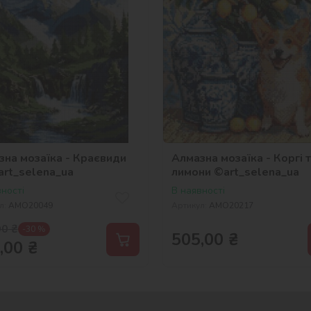
зна мозаїка - Краєвиди
Алмазна мозаїка - Коргі 
art_selena_ua
лимони ©art_selena_ua
ності
В наявності
л:
AMO20049
Артикул:
AMO20217
00
₴
-30 %
505,00
₴
,00
₴