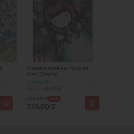
та
Алмазна мозаїка - Gorjuss.
Vinyl Dreams
В наявності
Артикул:
AMO20101
412,00
₴
-45 %
225,00
₴