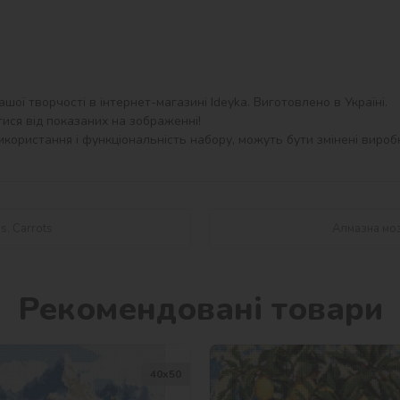
шої творчості в інтернет-магазині Ideyka. Виготовлено в Україні.

ися від показаних на зображенні!

користання і функціональність набору, можуть бути змінені виробн
s. Carrots
Алмазна моз
Рекомендовані товари
40х50