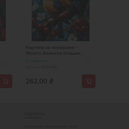
Картина за номерами -
Жовто-блакитні пташки
©art_selena_ua
В наявності
na_ua
Артикул:
KHO6948
262,00
₴
ПІДПИСКА
Отримуйте тільки корисні статті!