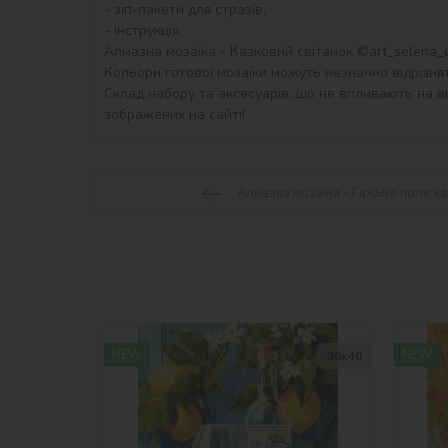
- зіп-пакети для стразів,

- інструкція.

Алмазна мозаїка - Казковий світанок ©art_selena_ua
Кольори готової мозаїки можуть незначно відрізнят
Склад набору та аксесуарів, що не впливають на ви
зображених на сайті!
Алмазна мозаїка - Гірське поле кв
NEW
NEW
30х40