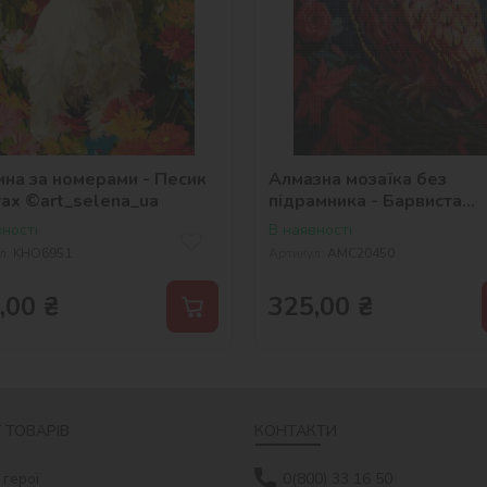
ина за номерами - Песик
Алмазна мозаїка без
тах ©art_selena_ua
підрамника - Барвиста
совушка з голограмними
ності
В наявності
стразами (AB) ©art_sele
л:
KHO6951
Артикул:
AMC20450
,00
₴
325,00
₴
 ТОВАРІВ
КОНТАКТИ
 герої
0(800) 33 16 50