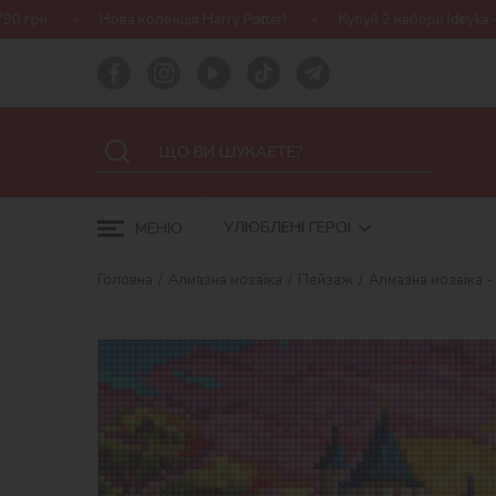
олекція Harry Potter!
Купуй 2 набори Ideyka — отримуй подаруно
УЛЮБЛЕНІ ГЕРОЇ
МЕНЮ
Головна
Алмазна мозаїка
Пейзаж
Алмазна мозаїка -