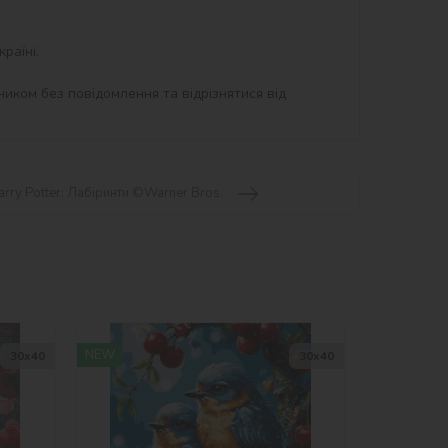
аїні.

иком без повідомлення та відрізнятися від 
arry Potter: Лабіринти ©Warner Bros.
NEW
30х40
30х40