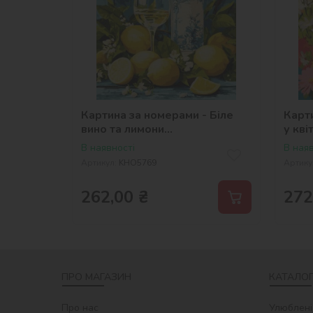
Картина за номерами - Біле
Карт
вино та лимони
у кві
©art_selena_ua
В наявності
В наяв
Артикул:
KHO5769
Артику
262,00
₴
272
ПРО МАГАЗИН
КАТАЛОГ
Про нас
Улюблені