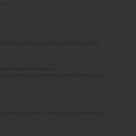
незабутнім презентом завдяки сучасному дизайну 
вання кожного камінчика.

ть додаткового оформлення в багетну рамку. Після 
и камінчиків-стразів, та насадка для вирівнювання 