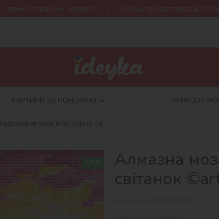
к-сюрприз!
Безкоштовна доставка від 790 грн
Нова колекці
КАРТИНИ ЗА НОМЕРАМИ
АЛМАЗНА МО
 Казковий світанок ©art_selena_ua
Алмазна моз
NEW
світанок ©ar
Артикул:
AMO20395
EAN:
4823104393085