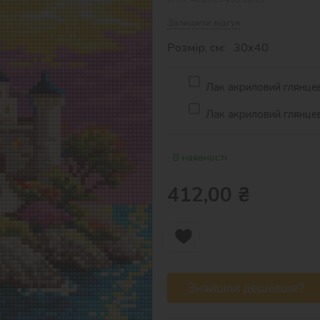
Залишити відгук
Розмір, см: 30х40
Лак акриловий глянцев
Лак акриловий глянцев
В наявності
412,00
₴
Знайшли дешевше?