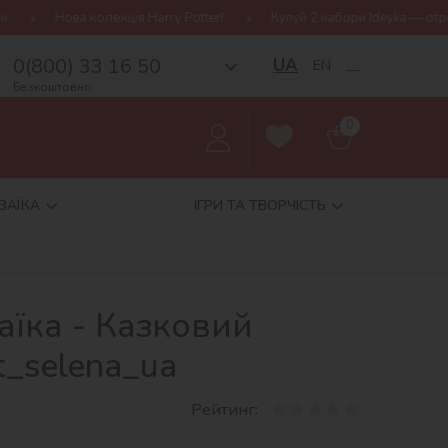
я Harry Potter!
Купуй 2 набори Ideyka — отримуй подарунок-сюр
0(800) 33 16 50
UA
EN
__
Безкоштовно
0
ЗАЇКА
ІГРИ ТА ТВОРЧІСТЬ
аїка - Казковий
t_selena_ua
Рейтинг: