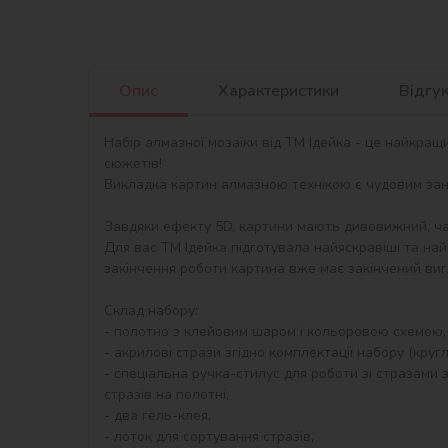
Опис
Характеристики
Відгу
Набір алмазної мозаїки від ТМ Ідейка - це найкращ
сюжетів!

Викладка картин алмазною технікою є чудовим занят
Завдяки ефекту 5D, картини мають дивовижний, ча
Для вас ТМ Ідейка підготувала найяскравіші та най
закінчення роботи картина вже має закінчений виг
Склад набору:

- полотно з клейовим шаром і кольоровою схемою,
- акрилові стрази згідно комплектації набору (круглі)
- спеціальна ручка-стилус для роботи зі стразами з
стразів на полотні,

- два гель-клея,

- лоток для сортування стразів,
