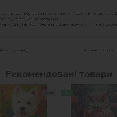
 для вашої творчості в інтернет-магазині Ideyka. Виготовлено в Укр
ися від показаних на зображенні!

користання і функціональність набору, можуть бути змінені виробн
ітів ©art_selena_ua
Алмазна мозаїка - H
Рекомендовані товари
NEW
30х40