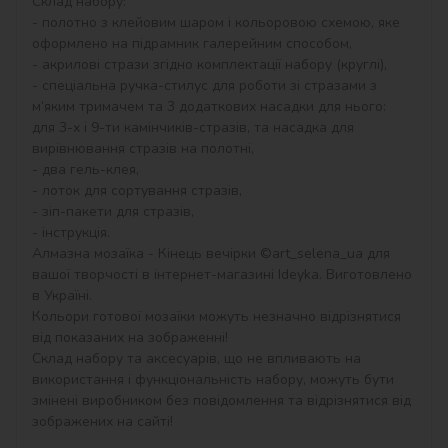
Склад набору:

- полотно з клейовим шаром і кольоровою схемою, яке 
оформлено на підрамник галерейним способом,

- акрилові стрази згідно комплектації набору (круглі),

- спеціальна ручка-стилус для роботи зі стразами з 
м’яким тримачем та 3 додаткових насадки для нього: 
для 3-х і 9-ти камінчиків-стразів, та насадка для 
вирівнювання стразів на полотні,

- два гель-клея,

- лоток для сортування стразів,

- зіп-пакети для стразів,

- інструкція.

Алмазна мозаїка - Кінець вечірки ©art_selena_ua для 
вашої творчості в інтернет-магазині Ideyka. Виготовлено 
в Україні.

Кольори готової мозаїки можуть незначно відрізнятися 
від показаних на зображенні!

Склад набору та аксесуарів, що не впливають на 
використання і функціональність набору, можуть бути 
змінені виробником без повідомлення та відрізнятися від 
зображених на сайті!