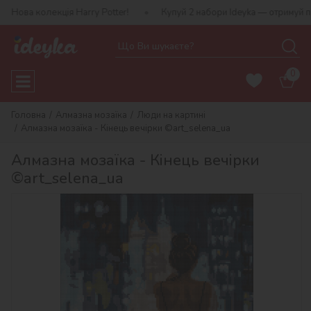
ія Harry Potter!
Купуй 2 набори Ideyka — отримуй подарунок-сюр
0
Головна
Алмазна мозаїка
Люди на картині
Алмазна мозаїка - Кінець вечірки ©art_selena_ua
Алмазна мозаїка - Кінець вечірки
©art_selena_ua