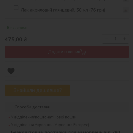
Лак акриловий глянцевий, 50 мл (76 грн)
В наявності
−
+
475,00
₴
Додати в кошик
Знайшли дешевше?
Способи доставки
У відділення/поштомат Нової пошти
У відділення Укрпошти (Укрпошта Експрес)
Безкоштовна доставка для замовлень від 790 