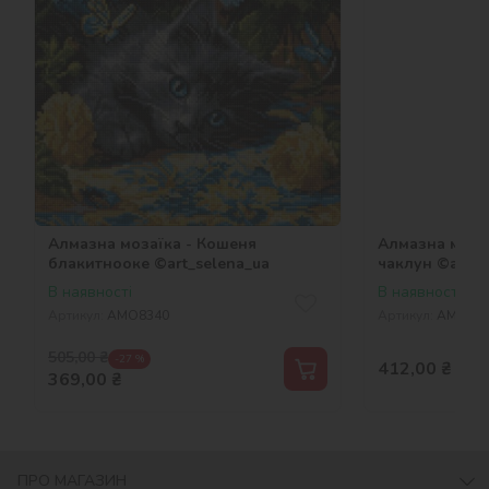
Алмазна мозаїка - Кошеня
Алмазна моза
блакитнооке ©art_selena_ua
чаклун ©art_s
В наявності
В наявності
Артикул:
AMO8340
Артикул:
AMO200
505,00
₴
-27 %
412,00
₴
369,00
₴
ПРО МАГАЗИН