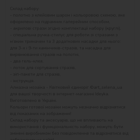
Склад набору:

- полотно з клейовим шаром і кольоровою схемою, яке 
оформлено на підрамник галерейним способом,

- акрилові стрази згідно комплектації набору (круглі),

- спеціальна ручка-стилус для роботи зі стразами з 
м’яким тримачем та 3 додаткових насадки для нього: 
для 3-х і 9-ти камінчиків-стразів, та насадка для 
вирівнювання стразів на полотні,

- два гель-клея,

- лоток для сортування стразів,

- зіп-пакети для стразів,

- інструкція.

Алмазна мозаїка - Квітковий єдиноріг ©art_selena_ua 
для вашої творчості в інтернет-магазині Ideyka. 
Виготовлено в Україні.

Кольори готової мозаїки можуть незначно відрізнятися 
від показаних на зображенні!

Склад набору та аксесуарів, що не впливають на 
використання і функціональність набору, можуть бути 
змінені виробником без повідомлення та відрізнятися від 
зображених на сайті!