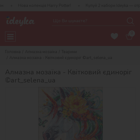
а колекція Harry Potter!
Купуй 2 набори Ideyka — отримуй подар
0
Головна
Алмазна мозаїка
Тварини
Алмазна мозаїка - Квітковий єдиноріг ©art_selena_ua
Алмазна мозаїка - Квітковий єдиноріг
©art_selena_ua