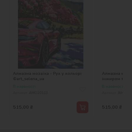
Алмазна мозаїка - Рух у кольорі
Алмазна моза
©art_selena_ua
інжиром та ви
В наявності
В наявності
Артикул:
AMO20113
Артикул:
AMO202
515,00
₴
515,00
₴